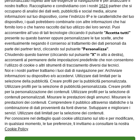
personalizzato rispetto alle tue esigenze di navigazione e per analizzare il
nostro traffico. Raccogliamo e condividiamo con i nostri
1624
partner che si
occupano di analisi dei dati web, pubblicità e social media, alcune
informazioni sul tuo dispositivo, come l’indirizzo IP e le caratteristiche del tuo
dispositivo, i quali potrebbero combinarle con altre informazioni che hai
fornito loro o che hanno raccolto dal tuo utilizzo dei loro servizi. Puoi
“Accetta tutti”
acconsentire all’uso di tali tecnologie cliccando il pulsante
presente su questo banner oppure personalizzare le tue scelte, anche
eventualmente negando il consenso al trattamento dei dati personali da
“Personalizza”
parte dei partner terzi, cliccando sul pulsante
.
“X”
Chiudendo questo banner (cliccando sul pulsante
in alto a destra),
acconsenti al permanere delle impostazioni predefinite che non consentono
l’utilizzo di cookie o altri strumenti di tracciamento diversi dai tecnici.
Noi e i nostri partner trattiamo i tuoi dati di navigazione per: Archiviare
informazioni su dispositivo e/o accedervi. Utilizzare dati limitati per la
selezione della pubblicità. Creare profili per la pubblicità personalizzata.
Utilizzare profili per la selezione di pubblicità personalizzata. Creare profili
per la personalizzazione dei contenuti. Utilizzare profili per la selezione di
contenuti personalizzati. Misurare le prestazioni degli annunci. Misurare le
Carica altro
prestazioni dei contenuti. Comprendere il pubblico attraverso statistiche o la
combinazione di dati provenienti da fonti diverse. Sviluppare e migliorare i
servizi. Utilizzare dati limitati per la selezione dei contenuti.
Per conoscere nel dettaglio quali cookie utilizziamo sul sito e per modificare,
in qualsiasi momento, le tue preferenze, ti invitiamo a consultare la nostra
Cookie Policy
.