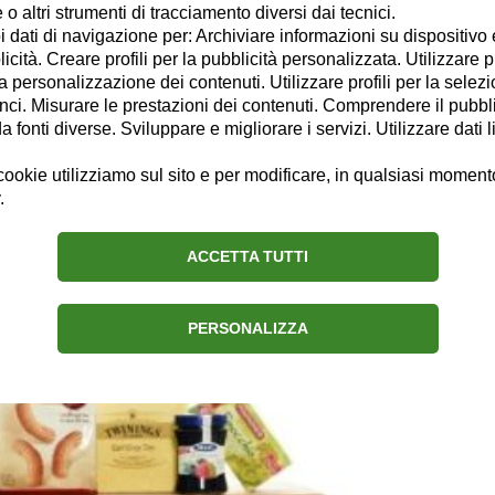
o altri strumenti di tracciamento diversi dai tecnici.
 racconti brevi e scrittura creativa. Realizzo inchieste e dossier su event
uoi dati di navigazione per: Archiviare informazioni su dispositivo 
piritualità, altruismo e impegno sociale, diritti umani e civili. Amo gli S
licità. Creare profili per la pubblicità personalizzata. Utilizzare p
Recensioni su turismo, avventura e natura, bellezza e cosmesi, salute e
la personalizzazione dei contenuti. Utilizzare profili per la selez
tabù (alla Carrie Bradshaw!)
ci. Misurare le prestazioni dei contenuti. Comprendere il pubblic
fonti diverse. Sviluppare e migliorare i servizi. Utilizzare dati l
Chi sono
Connessioni
ookie utilizziamo sul sito e per modificare, in qualsiasi momento,
.
ACCETTA TUTTI
mazon, diventa negozio alimentare
PERSONALIZZA