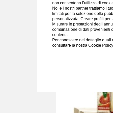
non consentono l’utilizzo di cookie 
Passione per interviste e reportage,
Noi e i nostri partner trattiamo i t
internazionale, economia, scienza, s
limitati per la selezione della pubb
ricchezza degli scambi culturali. 
personalizzata. Creare profili per 
moda e glamour, sessualità senza 
Misurare le prestazioni degli annun
combinazione di dati provenienti da 
Portfolio
contenuti.
Per conoscere nel dettaglio quali c
consultare la nostra
Cookie Policy
Angelo Salvucci
24/6/2017
Colpo grosso di A