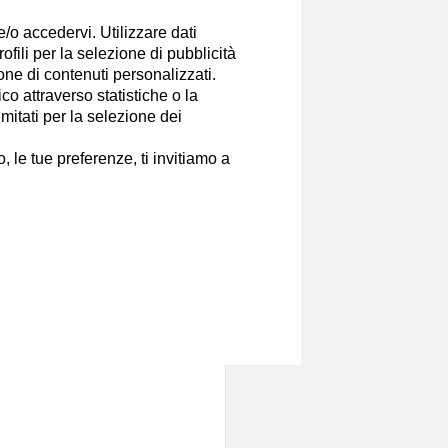
i di attualità, geopolitica
e/o accedervi. Utilizzare dati
tates, i viaggi intorno al mondo e la
rofili per la selezione di pubblicità
 benessere, arte, musica, cinema,
ione di contenuti personalizzati.
o attraverso statistiche o la
imitati per la selezione dei
Canali
 le tue preferenze, ti invitiamo a