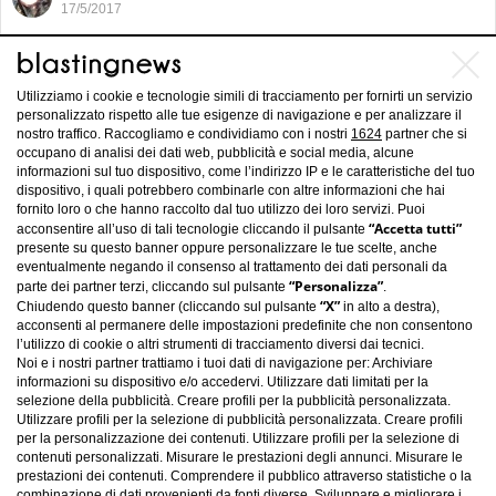
17/5/2017
l
m
Cross Country Rally, Campionato
l
Italiano: motorismo allo stato puro
p
Utilizziamo i cookie e tecnologie simili di tracciamento per fornirti un servizio
e
personalizzato rispetto alle tue esigenze di navigazione e per analizzare il
i
nostro traffico. Raccogliamo e condividiamo con i nostri
1624
partner che si
p
occupano di analisi dei dati web, pubblicità e social media, alcune
informazioni sul tuo dispositivo, come l’indirizzo IP e le caratteristiche del tuo
c
dispositivo, i quali potrebbero combinarle con altre informazioni che hai
fornito loro o che hanno raccolto dal tuo utilizzo dei loro servizi. Puoi
s
“Accetta tutti”
acconsentire all’uso di tali tecnologie cliccando il pulsante
h
presente su questo banner oppure personalizzare le tue scelte, anche
s
eventualmente negando il consenso al trattamento dei dati personali da
l
“Personalizza”
parte dei partner terzi, cliccando sul pulsante
.
“X”
p
Chiudendo questo banner (cliccando sul pulsante
in alto a destra),
acconsenti al permanere delle impostazioni predefinite che non consentono
e
l’utilizzo di cookie o altri strumenti di tracciamento diversi dai tecnici.
l
Noi e i nostri partner trattiamo i tuoi dati di navigazione per: Archiviare
e
informazioni su dispositivo e/o accedervi. Utilizzare dati limitati per la
s
selezione della pubblicità. Creare profili per la pubblicità personalizzata.
il
Utilizzare profili per la selezione di pubblicità personalizzata. Creare profili
b
per la personalizzazione dei contenuti. Utilizzare profili per la selezione di
contenuti personalizzati. Misurare le prestazioni degli annunci. Misurare le
Carica altro
e
prestazioni dei contenuti. Comprendere il pubblico attraverso statistiche o la
il
combinazione di dati provenienti da fonti diverse. Sviluppare e migliorare i