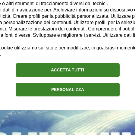
o altri strumenti di tracciamento diversi dai tecnici.
scrittore pugliese. Studio Lettere Moderne presso l'Università degli Studi
uoi dati di navigazione per: Archiviare informazioni su dispositivo 
ornali del Sud-Est barese, ora Freelance. Eclettico nei temi, preferisc
licità. Creare profili per la pubblicità personalizzata. Utilizzare p
osizione per Arte, Letteratura, Musica e quant'altro.
la personalizzazione dei contenuti. Utilizzare profili per la selez
ci. Misurare le prestazioni dei contenuti. Comprendere il pubblic
Chi sono
Connessioni
fonti diverse. Sviluppare e migliorare i servizi. Utilizzare dati l
ookie utilizziamo sul sito e per modificare, in qualsiasi momento,
.
ACCETTA TUTTI
i Bari: 27enne si getta sui binari
PERSONALIZZA