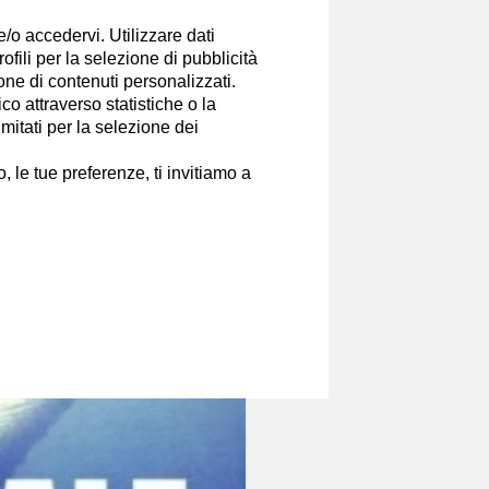
 "A. Moro" di Bari.
e/o accedervi. Utilizzare dati
o concentrarmi su Cultura e
rofili per la selezione di pubblicità
ione di contenuti personalizzati.
o attraverso statistiche o la
Canali
imitati per la selezione dei
 le tue preferenze, ti invitiamo a