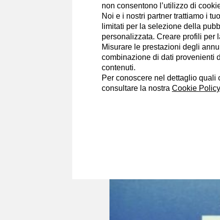
non consentono l’utilizzo di cookie 
Giornalista Pubblicista, blogger e 
Noi e i nostri partner trattiamo i t
Precedentemente Giornalista per gi
limitati per la selezione della pubb
Spettacolo data la naturale predisp
personalizzata. Creare profili per 
Misurare le prestazioni degli annun
Portfolio
combinazione di dati provenienti da 
contenuti.
Per conoscere nel dettaglio quali c
consultare la nostra
Cookie Policy
Gianluca Giugno
8/6/2017
Blue Whale a Mola d