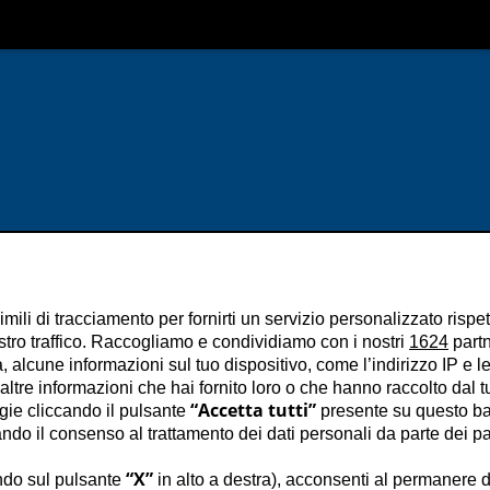
imili di tracciamento per fornirti un servizio personalizzato rispe
stro traffico. Raccogliamo e condividiamo con i nostri
1624
partn
 alcune informazioni sul tuo dispositivo, come l’indirizzo IP e le 
ltre informazioni che hai fornito loro o che hanno raccolto dal tuo
“Accetta tutti”
ogie cliccando il pulsante
presente su questo ba
o il consenso al trattamento dei dati personali da parte dei par
“X”
ndo sul pulsante
in alto a destra), acconsenti al permanere d