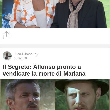
Luca Elbasouny
11/2/2018
Il Segreto: Alfonso pronto a
vendicare la morte di Mariana