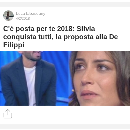
Luca Elbasouny
4/2/2018
C'è posta per te 2018: Silvia
conquista tutti, la proposta alla De
Filippi