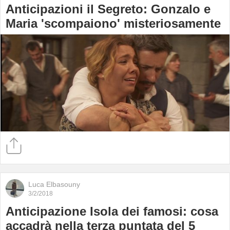
Anticipazioni il Segreto: Gonzalo e
Maria 'scompaiono' misteriosamente
Luca Elbasouny
3/2/2018
Anticipazione Isola dei famosi: cosa
accadrà nella terza puntata del 5