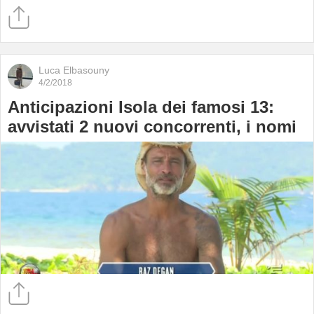
Luca Elbasouny
4/2/2018
Anticipazioni Isola dei famosi 13:
avvistati 2 nuovi concorrenti, i nomi