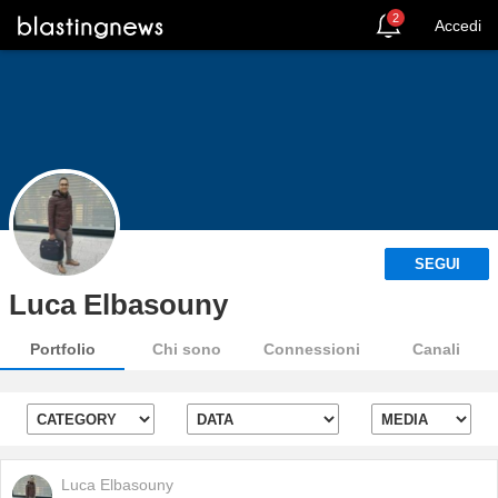
2
Accedi
SEGUI
Luca Elbasouny
Portfolio
Chi sono
Connessioni
Canali
Luca Elbasouny