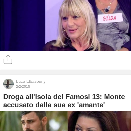
Luca Elbasouny
2/2/2018
Droga all'isola dei Famosi 13: Monte
accusato dalla sua ex 'amante'