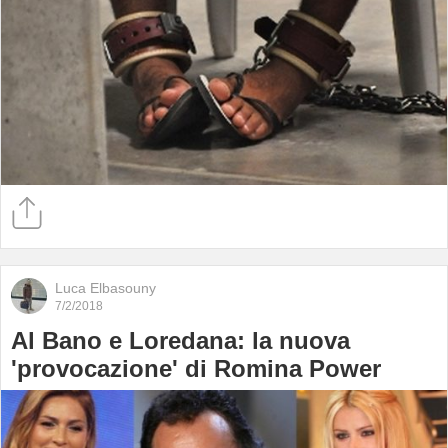
Luca Elbasouny
7/2/2018
Al Bano e Loredana: la nuova
'provocazione' di Romina Power