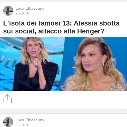
Luca Elbasouny
9/2/2018
L'isola dei famosi 13: Alessia sbotta
sui social, attacco alla Henger?
Luca Elbasouny
8/2/2018