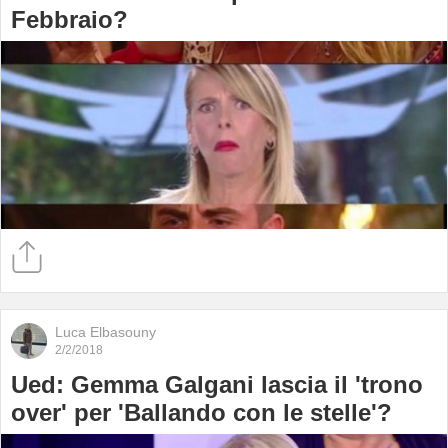
Febbraio?
Luca Elbasouny
2/2/2018
Ued: Gemma Galgani lascia il 'trono
over' per 'Ballando con le stelle'?