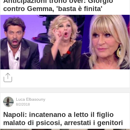
Anticipazioni trono over: Giorgio
contro Gemma, 'basta è finita'
Luca Elbasouny
8/2/2018
Napoli: incatenano a letto il figlio
malato di psicosi, arrestati i genitori