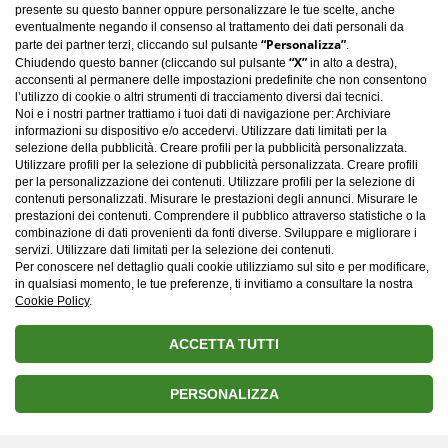
presente su questo banner oppure personalizzare le tue scelte, anche
eventualmente negando il consenso al trattamento dei dati personali da
“Personalizza”
parte dei partner terzi, cliccando sul pulsante
.
“X”
Chiudendo questo banner (cliccando sul pulsante
in alto a destra),
acconsenti al permanere delle impostazioni predefinite che non consentono
l’utilizzo di cookie o altri strumenti di tracciamento diversi dai tecnici.
Noi e i nostri partner trattiamo i tuoi dati di navigazione per: Archiviare
informazioni su dispositivo e/o accedervi. Utilizzare dati limitati per la
selezione della pubblicità. Creare profili per la pubblicità personalizzata.
Utilizzare profili per la selezione di pubblicità personalizzata. Creare profili
per la personalizzazione dei contenuti. Utilizzare profili per la selezione di
contenuti personalizzati. Misurare le prestazioni degli annunci. Misurare le
Carica altro
prestazioni dei contenuti. Comprendere il pubblico attraverso statistiche o la
combinazione di dati provenienti da fonti diverse. Sviluppare e migliorare i
servizi. Utilizzare dati limitati per la selezione dei contenuti.
Per conoscere nel dettaglio quali cookie utilizziamo sul sito e per modificare,
in qualsiasi momento, le tue preferenze, ti invitiamo a consultare la nostra
Cookie Policy
.
ACCETTA TUTTI
PERSONALIZZA