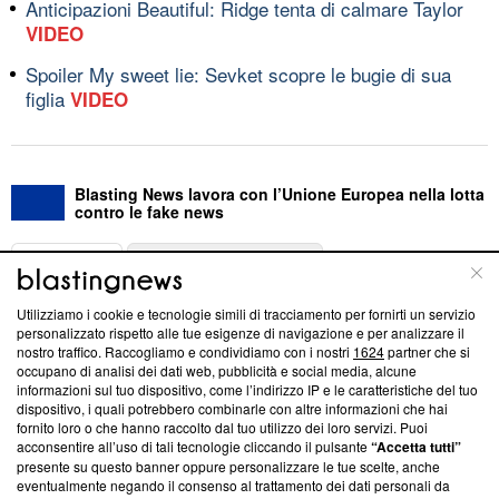
Anticipazioni Beautiful: Ridge tenta di calmare Taylor
VIDEO
Spoiler My sweet lie: Sevket scopre le bugie di sua
figlia
VIDEO
Blasting News lavora con l’Unione Europea nella lotta
contro le fake news
ABOUT
LINEA EDITORIALE
Utilizziamo i cookie e tecnologie simili di tracciamento per fornirti un servizio
Questa sezione offre informazioni trasparenti su Blasting
personalizzato rispetto alle tue esigenze di navigazione e per analizzare il
nostro traffico. Raccogliamo e condividiamo con i nostri
1624
partner che si
News, sui nostri processi editoriali e su come ci impegniamo a
occupano di analisi dei dati web, pubblicità e social media, alcune
creare news di qualità. Inoltre, afferma la nostra aderenza a
informazioni sul tuo dispositivo, come l’indirizzo IP e le caratteristiche del tuo
‘Trust Project - News with Integrity’
Blasting News non è
dispositivo, i quali potrebbero combinarle con altre informazioni che hai
ancora membro del programma, ma ha richiesto di farne
fornito loro o che hanno raccolto dal tuo utilizzo dei loro servizi. Puoi
parte; Trust Project non ha ancora effettuato una verifica di
acconsentire all’uso di tali tecnologie cliccando il pulsante
“Accetta tutti”
conformità agli standard.
presente su questo banner oppure personalizzare le tue scelte, anche
eventualmente negando il consenso al trattamento dei dati personali da