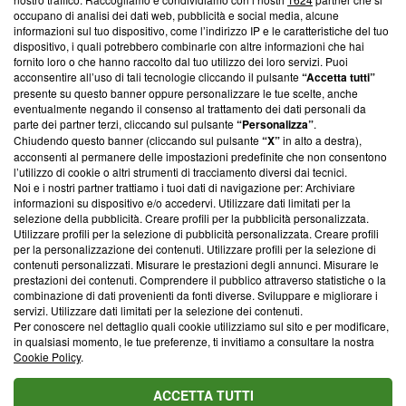
News, sui nostri processi editoriali e su come ci impegniamo a
occupano di analisi dei dati web, pubblicità e social media, alcune
creare news di qualità. Inoltre, afferma la nostra aderenza a
informazioni sul tuo dispositivo, come l’indirizzo IP e le caratteristiche del tuo
‘Trust Project - News with Integrity’
Blasting News non è
dispositivo, i quali potrebbero combinarle con altre informazioni che hai
ancora membro del programma, ma ha richiesto di farne
fornito loro o che hanno raccolto dal tuo utilizzo dei loro servizi. Puoi
parte; Trust Project non ha ancora effettuato una verifica di
acconsentire all’uso di tali tecnologie cliccando il pulsante
“Accetta tutti”
conformità agli standard.
presente su questo banner oppure personalizzare le tue scelte, anche
eventualmente negando il consenso al trattamento dei dati personali da
parte dei partner terzi, cliccando sul pulsante
“Personalizza”
.
Su di noi
Chiudendo questo banner (cliccando sul pulsante
“X”
in alto a destra),
acconsenti al permanere delle impostazioni predefinite che non consentono
Team editoriale
l’utilizzo di cookie o altri strumenti di tracciamento diversi dai tecnici.
Noi e i nostri partner trattiamo i tuoi dati di navigazione per: Archiviare
Corporate
informazioni su dispositivo e/o accedervi. Utilizzare dati limitati per la
selezione della pubblicità. Creare profili per la pubblicità personalizzata.
Redazione
Utilizzare profili per la selezione di pubblicità personalizzata. Creare profili
per la personalizzazione dei contenuti. Utilizzare profili per la selezione di
Informativa Privacy
contenuti personalizzati. Misurare le prestazioni degli annunci. Misurare le
prestazioni dei contenuti. Comprendere il pubblico attraverso statistiche o la
Cookie Policy
combinazione di dati provenienti da fonti diverse. Sviluppare e migliorare i
servizi. Utilizzare dati limitati per la selezione dei contenuti.
Blasting SA, IDI CHE-247.845.224, Via Carlo Frasca, 3 - 6900
Per conoscere nel dettaglio quali cookie utilizziamo sul sito e per modificare,
Lugano (Svizzera) Tel:
+39 0690258937
in qualsiasi momento, le tue preferenze, ti invitiamo a consultare la nostra
Cookie Policy
.
© 2026 Blasting News
ACCETTA TUTTI