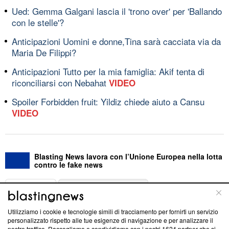
Ued: Gemma Galgani lascia il 'trono over' per 'Ballando
con le stelle'?
Anticipazioni Uomini e donne,Tina sarà cacciata via da
Maria De Filippi?
Anticipazioni Tutto per la mia famiglia: Akif tenta di
riconciliarsi con Nebahat
VIDEO
Spoiler Forbidden fruit: Yildiz chiede aiuto a Cansu
VIDEO
Blasting News lavora con l’Unione Europea nella lotta
contro le fake news
ABOUT
LINEA EDITORIALE
Utilizziamo i cookie e tecnologie simili di tracciamento per fornirti un servizio
Questa sezione offre informazioni trasparenti su Blasting
personalizzato rispetto alle tue esigenze di navigazione e per analizzare il
nostro traffico. Raccogliamo e condividiamo con i nostri
1624
partner che si