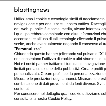
Utilizziamo i cookie e tecnologie simili di tracciamento 
navigazione e per analizzare il nostro traffico. Raccog
dati web, pubblicità e social media, alcune informazioni s
i quali potrebbero combinarle con altre informazioni che 
acconsentire all’uso di tali tecnologie cliccando il puls
scelte, anche eventualmente negando il consenso al trat
“Personalizza”
.
“X”
Chiudendo questo banner (cliccando sul pulsante
i
non consentono l’utilizzo di cookie o altri strumenti di t
Noi e i nostri partner trattiamo i tuoi dati di navigazion
limitati per la selezione della pubblicità. Creare profili 
personalizzata. Creare profili per la personalizzazione d
Misurare le prestazioni degli annunci. Misurare le prest
combinazione di dati provenienti da fonti diverse. Svilupp
contenuti.
Per conoscere nel dettaglio quali cookie utilizziamo sul
consultare la nostra
Cookie Policy
.
Matteo T.