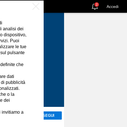
2
Accedi
di
 analisi dei
o dispositivo,
rvizi. Puoi
izzare le tue
 sul pulsante
definite che
are dati
 di pubblicità
onalizzati.
che o la
ne dei
i invitiamo a
SEGUI