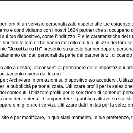
per fornirti un servizio personalizzato rispetto alle tue esigenze 
liamo e condividiamo con i nostri
1624
partner che si occupano di
ul tuo dispositivo, come l’indirizzo IP e le caratteristiche del tu
hai fornito loro o che hanno raccolto dal tuo utilizzo dei loro se
“Accetta tutti”
ante
presente su questo banner oppure personal
tamento dei dati personali da parte dei partner terzi, cliccando
n alto a destra), acconsenti al permanere delle impostazioni pre
racciamento diversi dai tecnici.
e per: Archiviare informazioni su dispositivo e/o accedervi. Utilizz
per la pubblicità personalizzata. Utilizzare profili per la selezione
ei contenuti. Utilizzare profili per la selezione di contenuti pers
azioni dei contenuti. Comprendere il pubblico attraverso statisti
are e migliorare i servizi. Utilizzare dati limitati per la selezio
 sito e per modificare, in qualsiasi momento, le tue preferenze, t