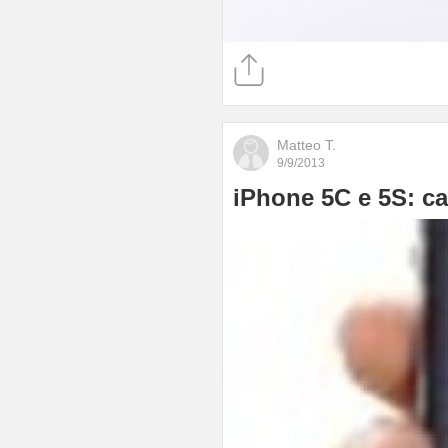
Matteo T.
9/9/2013
iPhone 5C e 5S: car