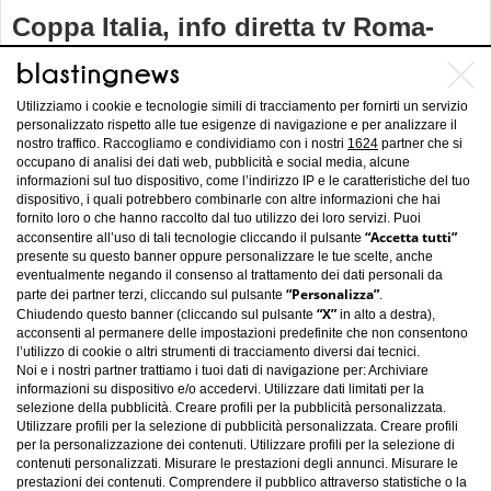
Coppa Italia, info diretta tv Roma-
Juventus, Milan-Udinese, Fiorentina-
Siena 21-22 e 23 gennaio 2014
Utilizziamo i cookie e tecnologie simili di tracciamento per fornirti un servizio
personalizzato rispetto alle tue esigenze di navigazione e per analizzare il
nostro traffico. Raccogliamo e condividiamo con i nostri
1624
partner che si
occupano di analisi dei dati web, pubblicità e social media, alcune
informazioni sul tuo dispositivo, come l’indirizzo IP e le caratteristiche del tuo
dispositivo, i quali potrebbero combinarle con altre informazioni che hai
fornito loro o che hanno raccolto dal tuo utilizzo dei loro servizi. Puoi
“Accetta tutti”
acconsentire all’uso di tali tecnologie cliccando il pulsante
presente su questo banner oppure personalizzare le tue scelte, anche
eventualmente negando il consenso al trattamento dei dati personali da
“Personalizza”
parte dei partner terzi, cliccando sul pulsante
.
“X”
Chiudendo questo banner (cliccando sul pulsante
in alto a destra),
acconsenti al permanere delle impostazioni predefinite che non consentono
l’utilizzo di cookie o altri strumenti di tracciamento diversi dai tecnici.
Noi e i nostri partner trattiamo i tuoi dati di navigazione per: Archiviare
informazioni su dispositivo e/o accedervi. Utilizzare dati limitati per la
selezione della pubblicità. Creare profili per la pubblicità personalizzata.
Utilizzare profili per la selezione di pubblicità personalizzata. Creare profili
per la personalizzazione dei contenuti. Utilizzare profili per la selezione di
contenuti personalizzati. Misurare le prestazioni degli annunci. Misurare le
Carica altro
prestazioni dei contenuti. Comprendere il pubblico attraverso statistiche o la