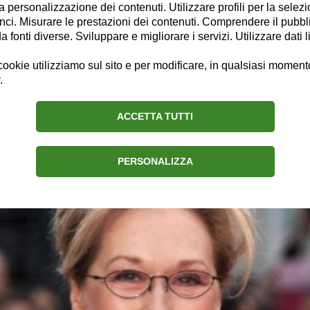
la personalizzazione dei contenuti. Utilizzare profili per la selez
ci. Misurare le prestazioni dei contenuti. Comprendere il pubblic
fonti diverse. Sviluppare e migliorare i servizi. Utilizzare dati l
ookie utilizziamo sul sito e per modificare, in qualsiasi momento,
.
onali ai discorsi anti-Trump nella nott
ACCETTA TUTTI
PERSONALIZZA