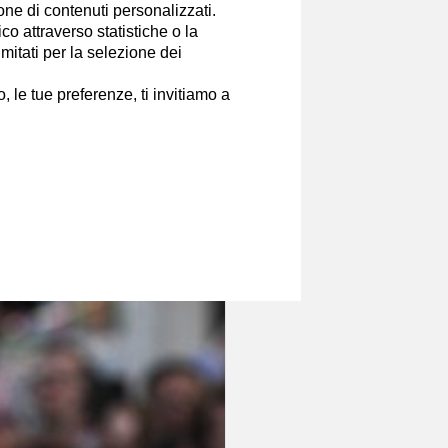
ione di contenuti personalizzati.
o attraverso statistiche o la
imitati per la selezione dei
 le tue preferenze, ti invitiamo a
e dei Golden Globe