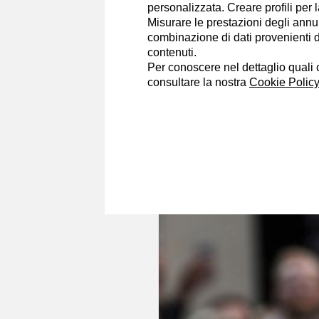
personalizzata. Creare profili per 
Misurare le prestazioni degli annun
combinazione di dati provenienti da 
contenuti.
Per conoscere nel dettaglio quali c
Arianna Venegoni
consultare la nostra
Cookie Policy
9/1/2017
Dalle dediche pers
2017