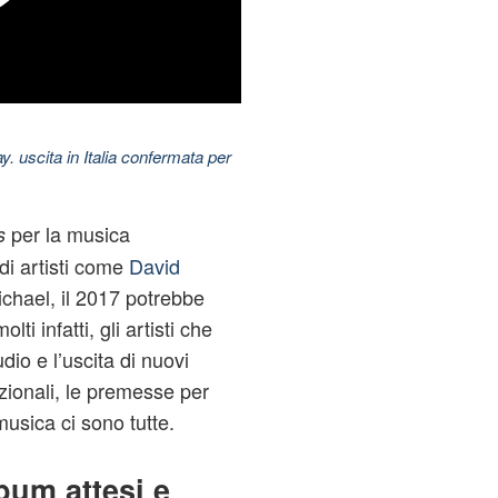
uscita in Italia confermata per
per la musica
s
di artisti come
David
hael, il
2017
potrebbe
ti infatti, gli artisti che
dio e l’uscita di nuovi
azionali, le premesse per
musica ci sono tutte.
lbum attesi e