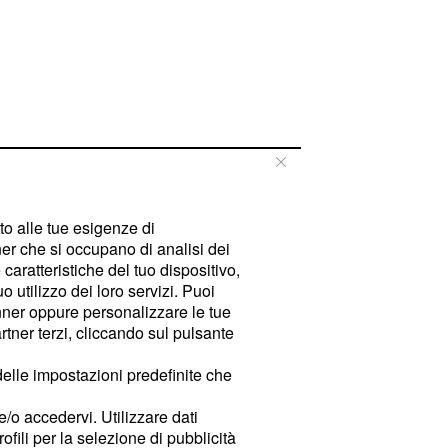
tto alle tue esigenze di
er che si occupano di analisi dei
caratteristiche del tuo dispositivo,
 utilizzo dei loro servizi. Puoi
ner oppure personalizzare le tue
tner terzi, cliccando sul pulsante
delle impostazioni predefinite che
e/o accedervi. Utilizzare dati
rofili per la selezione di pubblicità