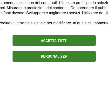
la personalizzazione dei contenuti. Utilizzare profili per la selez
ha in programma di
ci. Misurare le prestazioni dei contenuti. Comprendere il pubblic
 e ci si aspetta
fonti diverse. Sviluppare e migliorare i servizi. Utilizzare dati l
ookie utilizziamo sul sito e per modificare, in qualsiasi momento,
.
ACCETTA TUTTI
PERSONALIZZA