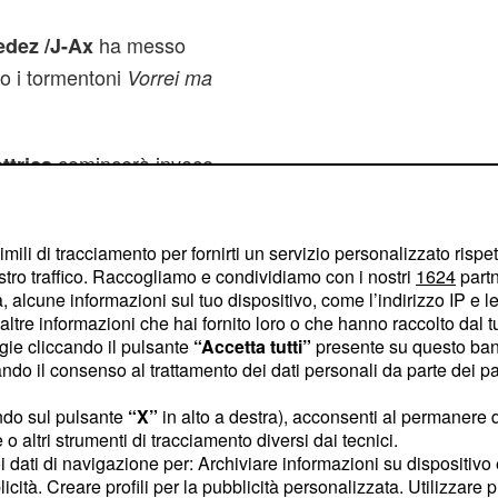
ha messo
edez /J-Ax
o i tormentoni
Vorrei ma
comincerà invece
ttrica
po Costellazioni, sarà la
Vasco Brondi si conosce
imili di tracciamento per fornirti un servizio personalizzato rispe
sicuramente influenze
stro traffico. Raccogliamo e condividiamo con i nostri
1624
partn
 alcune informazioni sul tuo dispositivo, come l’indirizzo IP e le 
ltre informazioni che hai fornito loro o che hanno raccolto dal tuo
. Caos, oltre ad
ante
ogie cliccando il pulsante
“Accetta tutti”
presente su questo ban
o il consenso al trattamento dei dati personali da parte dei par
be essere anche quello del
ndo sul pulsante
“X”
in alto a destra), acconsenti al permanere 
o altri strumenti di tracciamento diversi dai tecnici.
un “grande disco”, come
uoi dati di navigazione per: Archiviare informazioni su dispositivo 
licità. Creare profili per la pubblicità personalizzata. Utilizzare p
quello di
Cesare