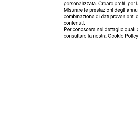
personalizzata. Creare profili per 
. Il cantante bolognese 
Cremonini
Misurare le prestazioni degli annun
tornare entro la prima metà del 2017
combinazione di dati provenienti da 
contenuti.
dell’ottima musica.
Per conoscere nel dettaglio quali c
consultare la nostra
Cookie Policy