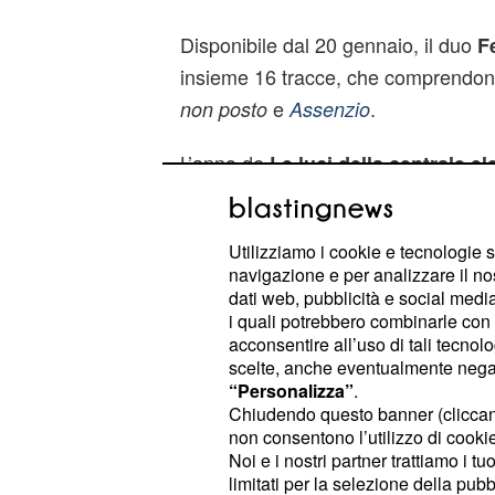
Disponibile dal 20 gennaio, il duo
F
insieme 16 tracce, che comprendon
e
.
non posto
Assenzio
L’anno de
Le luci della centrale ele
con un tour dalla metà di marzo. Do
volta di Terra. Del nuovo disco di 
Utilizziamo i cookie e tecnologie s
ancora poco, ma non mancheranno 
navigazione e per analizzare il no
del rock e del punk italiano.
dati web, pubblicità e social media,
i quali potrebbero combinarle con a
Altra artista in giro per l’Italia è
Lev
acconsentire all’uso di tali tecnol
scelte, anche eventualmente negand
essere il titolo del suo tour potreb
“Personalizza”
.
quarto LP.
Chiudendo questo banner (clicca
non consentono l’utilizzo di cookie 
Quello che pensiamo possa essere 
Noi e i nostri partner trattiamo i t
limitati per la selezione della pubb
lui stesso l’ha definito via social, è 