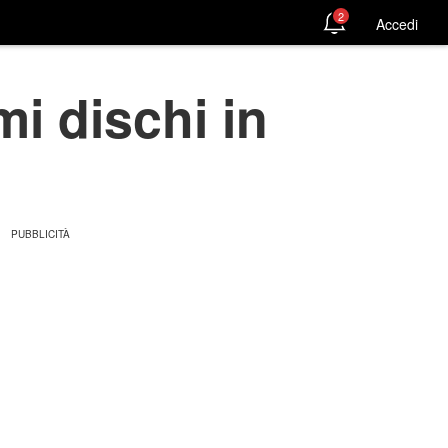
2
Accedi
i dischi in