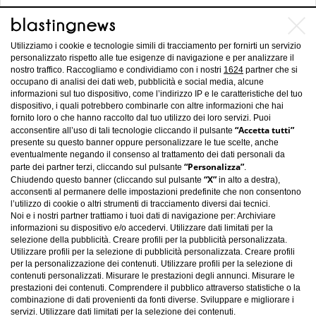
Roma, il vicesindaco: 'Il nuovo
stadio non è una nostra priorità'
Utilizziamo i cookie e tecnologie simili di tracciamento per fornirti un servizio
personalizzato rispetto alle tue esigenze di navigazione e per analizzare il
nostro traffico. Raccogliamo e condividiamo con i nostri
1624
partner che si
occupano di analisi dei dati web, pubblicità e social media, alcune
informazioni sul tuo dispositivo, come l’indirizzo IP e le caratteristiche del tuo
dispositivo, i quali potrebbero combinarle con altre informazioni che hai
fornito loro o che hanno raccolto dal tuo utilizzo dei loro servizi. Puoi
“Accetta tutti”
acconsentire all’uso di tali tecnologie cliccando il pulsante
presente su questo banner oppure personalizzare le tue scelte, anche
eventualmente negando il consenso al trattamento dei dati personali da
“Personalizza”
parte dei partner terzi, cliccando sul pulsante
.
“X”
Chiudendo questo banner (cliccando sul pulsante
in alto a destra),
acconsenti al permanere delle impostazioni predefinite che non consentono
l’utilizzo di cookie o altri strumenti di tracciamento diversi dai tecnici.
Noi e i nostri partner trattiamo i tuoi dati di navigazione per: Archiviare
informazioni su dispositivo e/o accedervi. Utilizzare dati limitati per la
selezione della pubblicità. Creare profili per la pubblicità personalizzata.
Utilizzare profili per la selezione di pubblicità personalizzata. Creare profili
per la personalizzazione dei contenuti. Utilizzare profili per la selezione di
contenuti personalizzati. Misurare le prestazioni degli annunci. Misurare le
Carica altro
prestazioni dei contenuti. Comprendere il pubblico attraverso statistiche o la
combinazione di dati provenienti da fonti diverse. Sviluppare e migliorare i
servizi. Utilizzare dati limitati per la selezione dei contenuti.