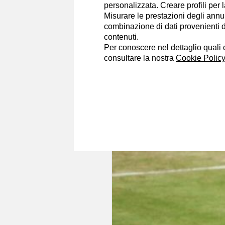
personalizzata. Creare profili per 
Misurare le prestazioni degli annun
combinazione di dati provenienti da 
contenuti.
Per conoscere nel dettaglio quali c
Domenico Blando
consultare la nostra
Cookie Policy
25/6/2017
Tennis, Roger Fede