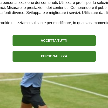
la personalizzazione dei contenuti. Utilizzare profili per la selez
ci. Misurare le prestazioni dei contenuti. Comprendere il pubblic
fonti diverse. Sviluppare e migliorare i servizi. Utilizzare dati l
ookie utilizziamo sul sito e per modificare, in qualsiasi momento,
.
rer demolisce il giovane Zverev in po
ACCETTA TUTTI
PERSONALIZZA