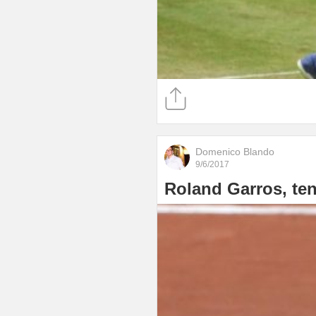
Domenico Blando
9/6/2017
Roland Garros, te