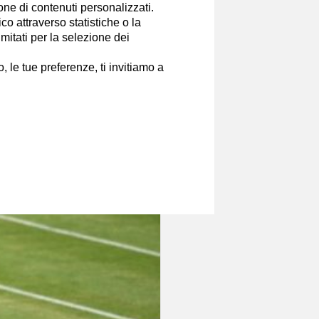
ione di contenuti personalizzati.
o attraverso statistiche o la
imitati per la selezione dei
 le tue preferenze, ti invitiamo a
co meno di un'ora