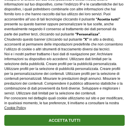
informazioni sul tuo dispositivo, come l’indirizzo IP e le caratteristiche del tuo
dispositivo, i quali potrebbero combinarle con altre informazioni che hai
fornito loro o che hanno raccolto dal tuo utilizzo dei loro servizi. Puoi
“Accetta tutti”
acconsentire all’uso di tali tecnologie cliccando il pulsante
presente su questo banner oppure personalizzare le tue scelte, anche
eventualmente negando il consenso al trattamento dei dati personali da
“Personalizza”
parte dei partner terzi, cliccando sul pulsante
.
“X”
Chiudendo questo banner (cliccando sul pulsante
in alto a destra),
acconsenti al permanere delle impostazioni predefinite che non consentono
l’utilizzo di cookie o altri strumenti di tracciamento diversi dai tecnici.
Noi e i nostri partner trattiamo i tuoi dati di navigazione per: Archiviare
informazioni su dispositivo e/o accedervi. Utilizzare dati limitati per la
selezione della pubblicità. Creare profili per la pubblicità personalizzata.
Utilizzare profili per la selezione di pubblicità personalizzata. Creare profili
per la personalizzazione dei contenuti. Utilizzare profili per la selezione di
contenuti personalizzati. Misurare le prestazioni degli annunci. Misurare le
Carica altro
prestazioni dei contenuti. Comprendere il pubblico attraverso statistiche o la
combinazione di dati provenienti da fonti diverse. Sviluppare e migliorare i
servizi. Utilizzare dati limitati per la selezione dei contenuti.
Per conoscere nel dettaglio quali cookie utilizziamo sul sito e per modificare,
in qualsiasi momento, le tue preferenze, ti invitiamo a consultare la nostra
Cookie Policy
.
ACCETTA TUTTI