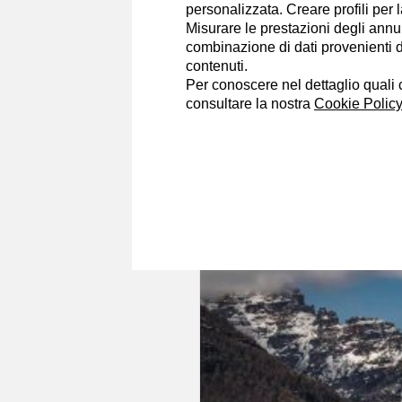
personalizzata. Creare profili per 
Misurare le prestazioni degli annun
combinazione di dati provenienti da 
contenuti.
Per conoscere nel dettaglio quali c
consultare la nostra
Cookie Policy
Patrizia la Gagge
16/12/2025
L'oroscopo del 202