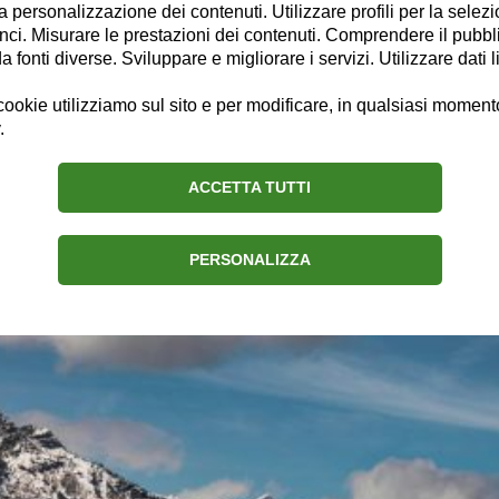
la personalizzazione dei contenuti. Utilizzare profili per la selez
ci. Misurare le prestazioni dei contenuti. Comprendere il pubblic
fonti diverse. Sviluppare e migliorare i servizi. Utilizzare dati l
ookie utilizziamo sul sito e per modificare, in qualsiasi momento,
.
ACCETTA TUTTI
6: rinnovamento per l'Ariete e per l'Ac
PERSONALIZZA