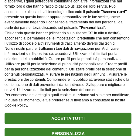
dispositivo, i quali potrebbero combinarle con altre informazioni che hai
fornito loro o che hanno raccolto dal tuo utilizzo dei loro servizi. Puoi
“Accetta tutti”
acconsentire all’uso di tali tecnologie cliccando il pulsante
presente su questo banner oppure personalizzare le tue scelte, anche
eventualmente negando il consenso al trattamento dei dati personali da
“Personalizza”
parte dei partner terzi, cliccando sul pulsante
.
“X”
Chiudendo questo banner (cliccando sul pulsante
in alto a destra),
acconsenti al permanere delle impostazioni predefinite che non consentono
l’utilizzo di cookie o altri strumenti di tracciamento diversi dai tecnici.
Noi e i nostri partner trattiamo i tuoi dati di navigazione per: Archiviare
informazioni su dispositivo e/o accedervi. Utilizzare dati limitati per la
selezione della pubblicità. Creare profili per la pubblicità personalizzata.
Utilizzare profili per la selezione di pubblicità personalizzata. Creare profili
per la personalizzazione dei contenuti. Utilizzare profili per la selezione di
contenuti personalizzati. Misurare le prestazioni degli annunci. Misurare le
Carica altro
prestazioni dei contenuti. Comprendere il pubblico attraverso statistiche o la
combinazione di dati provenienti da fonti diverse. Sviluppare e migliorare i
servizi. Utilizzare dati limitati per la selezione dei contenuti.
Per conoscere nel dettaglio quali cookie utilizziamo sul sito e per modificare,
in qualsiasi momento, le tue preferenze, ti invitiamo a consultare la nostra
Cookie Policy
.
ACCETTA TUTTI
PERSONALIZZA