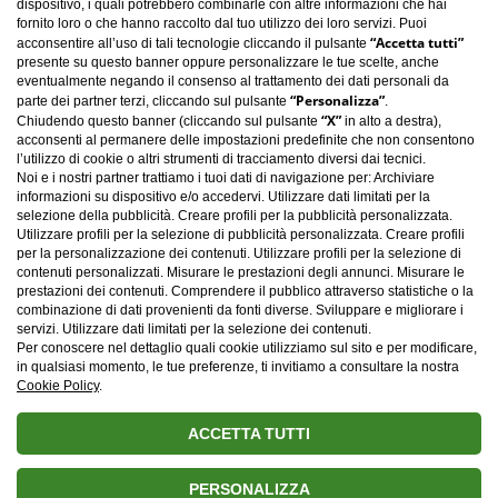
dispositivo, i quali potrebbero combinarle con altre informazioni che hai
fornito loro o che hanno raccolto dal tuo utilizzo dei loro servizi. Puoi
“Accetta tutti”
acconsentire all’uso di tali tecnologie cliccando il pulsante
presente su questo banner oppure personalizzare le tue scelte, anche
eventualmente negando il consenso al trattamento dei dati personali da
“Personalizza”
parte dei partner terzi, cliccando sul pulsante
.
“X”
Chiudendo questo banner (cliccando sul pulsante
in alto a destra),
acconsenti al permanere delle impostazioni predefinite che non consentono
l’utilizzo di cookie o altri strumenti di tracciamento diversi dai tecnici.
Noi e i nostri partner trattiamo i tuoi dati di navigazione per: Archiviare
informazioni su dispositivo e/o accedervi. Utilizzare dati limitati per la
selezione della pubblicità. Creare profili per la pubblicità personalizzata.
Utilizzare profili per la selezione di pubblicità personalizzata. Creare profili
per la personalizzazione dei contenuti. Utilizzare profili per la selezione di
contenuti personalizzati. Misurare le prestazioni degli annunci. Misurare le
Carica altro
prestazioni dei contenuti. Comprendere il pubblico attraverso statistiche o la
combinazione di dati provenienti da fonti diverse. Sviluppare e migliorare i
servizi. Utilizzare dati limitati per la selezione dei contenuti.
Per conoscere nel dettaglio quali cookie utilizziamo sul sito e per modificare,
in qualsiasi momento, le tue preferenze, ti invitiamo a consultare la nostra
Cookie Policy
.
ACCETTA TUTTI
PERSONALIZZA