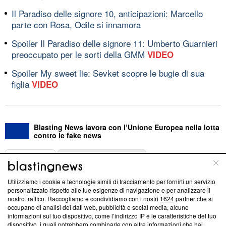
Il Paradiso delle signore 10, anticipazioni: Marcello
parte con Rosa, Odile si innamora
Spoiler Il Paradiso delle signore 11: Umberto Guarnieri
preoccupato per le sorti della GMM
VIDEO
Spoiler My sweet lie: Sevket scopre le bugie di sua
figlia
VIDEO
Blasting News lavora con l’Unione Europea nella lotta
contro le fake news
ABOUT
LINEA EDITORIALE
Utilizziamo i cookie e tecnologie simili di tracciamento per fornirti un servizio
Questa sezione offre informazioni trasparenti su Blasting
personalizzato rispetto alle tue esigenze di navigazione e per analizzare il
nostro traffico. Raccogliamo e condividiamo con i nostri
1624
partner che si
News, sui nostri processi editoriali e su come ci impegniamo a
occupano di analisi dei dati web, pubblicità e social media, alcune
creare news di qualità. Inoltre, afferma la nostra aderenza a
informazioni sul tuo dispositivo, come l’indirizzo IP e le caratteristiche del tuo
‘Trust Project - News with Integrity’
Blasting News non è
dispositivo, i quali potrebbero combinarle con altre informazioni che hai