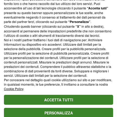
ancora membro del programma, ma ha richiesto di farne
fornito loro o che hanno raccolto dal tuo utilizzo dei loro servizi. Puoi
parte; Trust Project non ha ancora effettuato una verifica di
acconsentire all’uso di tali tecnologie cliccando il pulsante
“Accetta tutti”
conformità agli standard.
presente su questo banner oppure personalizzare le tue scelte, anche
eventualmente negando il consenso al trattamento dei dati personali da
parte dei partner terzi, cliccando sul pulsante
“Personalizza”
.
Su di noi
Chiudendo questo banner (cliccando sul pulsante
“X”
in alto a destra),
acconsenti al permanere delle impostazioni predefinite che non consentono
Team editoriale
l’utilizzo di cookie o altri strumenti di tracciamento diversi dai tecnici.
Noi e i nostri partner trattiamo i tuoi dati di navigazione per: Archiviare
Corporate
informazioni su dispositivo e/o accedervi. Utilizzare dati limitati per la
selezione della pubblicità. Creare profili per la pubblicità personalizzata.
Redazione
Utilizzare profili per la selezione di pubblicità personalizzata. Creare profili
per la personalizzazione dei contenuti. Utilizzare profili per la selezione di
Informativa Privacy
contenuti personalizzati. Misurare le prestazioni degli annunci. Misurare le
prestazioni dei contenuti. Comprendere il pubblico attraverso statistiche o la
Cookie Policy
combinazione di dati provenienti da fonti diverse. Sviluppare e migliorare i
servizi. Utilizzare dati limitati per la selezione dei contenuti.
Blasting SA, IDI CHE-247.845.224, Via Carlo Frasca, 3 - 6900
Per conoscere nel dettaglio quali cookie utilizziamo sul sito e per modificare,
Lugano (Svizzera) Tel:
+39 0690258937
in qualsiasi momento, le tue preferenze, ti invitiamo a consultare la nostra
Cookie Policy
.
© 2026 Blasting News
ACCETTA TUTTI
PERSONALIZZA