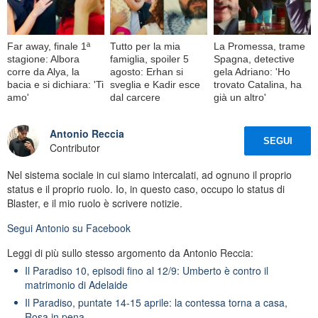
Far away, finale 1ª
Tutto per la mia
La Promessa, trame
stagione: Albora
famiglia, spoiler 5
Spagna, detective
corre da Alya, la
agosto: Erhan si
gela Adriano: 'Ho
bacia e si dichiara: 'Ti
sveglia e Kadir esce
trovato Catalina, ha
amo'
dal carcere
già un altro'
Antonio Reccia
SEGUI
Contributor
Nel sistema sociale in cui siamo intercalati, ad ognuno il proprio
status e il proprio ruolo. Io, in questo caso, occupo lo status di
Blaster, e il mio ruolo è scrivere notizie.
Segui
Antonio
su Facebook
Leggi di più sullo stesso argomento da Antonio Reccia:
Il Paradiso 10, episodi fino al 12/9: Umberto è contro il
matrimonio di Adelaide
Il Paradiso, puntate 14-15 aprile: la contessa torna a casa,
Rosa in pena