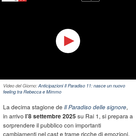
Video del Giorno:
Anticipazioni Il Paradiso 11: nasce un nuovo
feeling tra Rebecca e Mimmo
La decima stagione de
,
Il Paradiso delle signore
in arrivo
su Rai 1, si prepara a
l’8 settembre 2025
sorprendere il pubblico con importanti
cambiamenti nel cast e trame ricche di emozioni.