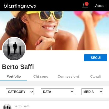
2
Accedi
SEGUI
Berto Saffi
Portfolio
Chi sono
Connessioni
Canali
Berto Saffi