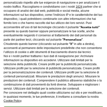
personalizzato rispetto alle tue esigenze di navigazione e per analizzare il
nostro traffico. Raccogliamo e condividiamo con i nostri
1624
partner che si
occupano di analisi dei dati web, pubblicità e social media, alcune
informazioni sul tuo dispositivo, come l’indirizzo IP e le caratteristiche del tuo
dispositivo, i quali potrebbero combinarle con altre informazioni che hai
fornito loro o che hanno raccolto dal tuo utilizzo dei loro servizi. Puoi
“Accetta tutti”
acconsentire all’uso di tali tecnologie cliccando il pulsante
presente su questo banner oppure personalizzare le tue scelte, anche
eventualmente negando il consenso al trattamento dei dati personali da
“Personalizza”
parte dei partner terzi, cliccando sul pulsante
.
“X”
Chiudendo questo banner (cliccando sul pulsante
in alto a destra),
acconsenti al permanere delle impostazioni predefinite che non consentono
l’utilizzo di cookie o altri strumenti di tracciamento diversi dai tecnici.
Noi e i nostri partner trattiamo i tuoi dati di navigazione per: Archiviare
informazioni su dispositivo e/o accedervi. Utilizzare dati limitati per la
selezione della pubblicità. Creare profili per la pubblicità personalizzata.
Utilizzare profili per la selezione di pubblicità personalizzata. Creare profili
per la personalizzazione dei contenuti. Utilizzare profili per la selezione di
Carica altro
contenuti personalizzati. Misurare le prestazioni degli annunci. Misurare le
prestazioni dei contenuti. Comprendere il pubblico attraverso statistiche o la
combinazione di dati provenienti da fonti diverse. Sviluppare e migliorare i
servizi. Utilizzare dati limitati per la selezione dei contenuti.
Per conoscere nel dettaglio quali cookie utilizziamo sul sito e per modificare,
in qualsiasi momento, le tue preferenze, ti invitiamo a consultare la nostra
Cookie Policy
.