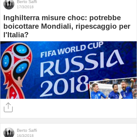
Berto Saffi
17/3/2018
Inghilterra misure choc: potrebbe
boicottare Mondiali, ripescaggio per
l'Italia?
Berto Saffi
16/3/2018