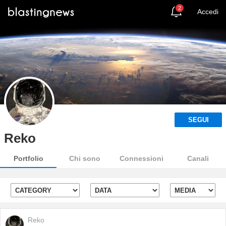
2
Accedi
SEGUI
Reko
Portfolio
Chi sono
Connessioni
Canali
Reko