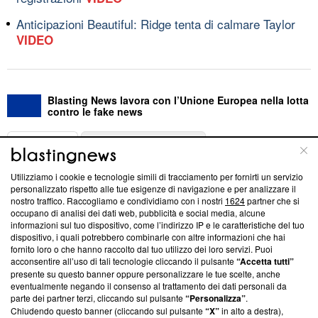
Anticipazioni Beautiful: Ridge tenta di calmare Taylor
VIDEO
Blasting News lavora con l’Unione Europea nella lotta
contro le fake news
ABOUT
LINEA EDITORIALE
Utilizziamo i cookie e tecnologie simili di tracciamento per fornirti un servizio
Questa sezione offre informazioni trasparenti su Blasting
personalizzato rispetto alle tue esigenze di navigazione e per analizzare il
nostro traffico. Raccogliamo e condividiamo con i nostri
1624
partner che si
News, sui nostri processi editoriali e su come ci impegniamo a
occupano di analisi dei dati web, pubblicità e social media, alcune
creare news di qualità. Inoltre, afferma la nostra aderenza a
informazioni sul tuo dispositivo, come l’indirizzo IP e le caratteristiche del tuo
‘Trust Project - News with Integrity’
Blasting News non è
dispositivo, i quali potrebbero combinarle con altre informazioni che hai
ancora membro del programma, ma ha richiesto di farne
fornito loro o che hanno raccolto dal tuo utilizzo dei loro servizi. Puoi
parte; Trust Project non ha ancora effettuato una verifica di
acconsentire all’uso di tali tecnologie cliccando il pulsante
“Accetta tutti”
conformità agli standard.
presente su questo banner oppure personalizzare le tue scelte, anche
eventualmente negando il consenso al trattamento dei dati personali da
parte dei partner terzi, cliccando sul pulsante
“Personalizza”
.
Su di noi
Chiudendo questo banner (cliccando sul pulsante
“X”
in alto a destra),