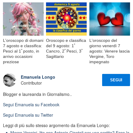
L'oroscopo di domani
Oroscopo e classifica
L'oroscopo del
7 agosto e classifica:
del 9 agosto: 1ﾟ
giorno venerdì 7
Pesci al 1ﾟposto, in
Cancro, 2ﾟPesci, 3ﾟ
agosto: Venere lascia
arrivo occasioni
Sagittario
Vergine, Toro
preziose
impegnato
Emanuela Longo
SEGUI
Contributor
Blogger e laureanda in Giornalismo..
Segui
Emanuela
su Facebook
Segui
Emanuela
su Twitter
Leggi di più sullo stesso argomento da Emanuela Longo:
Marco Vannini, lite con Antonio Ciontoli per una partita? Ecco la