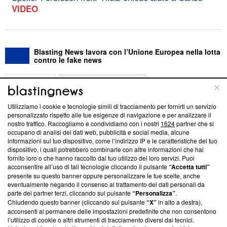
VIDEO
Blasting News lavora con l’Unione Europea nella lotta
contro le fake news
ABOUT
LINEA EDITORIALE
Utilizziamo i cookie e tecnologie simili di tracciamento per fornirti un servizio
Questa sezione offre informazioni trasparenti su Blasting
personalizzato rispetto alle tue esigenze di navigazione e per analizzare il
nostro traffico. Raccogliamo e condividiamo con i nostri
1624
partner che si
News, sui nostri processi editoriali e su come ci impegniamo a
occupano di analisi dei dati web, pubblicità e social media, alcune
creare news di qualità. Inoltre, afferma la nostra aderenza a
informazioni sul tuo dispositivo, come l’indirizzo IP e le caratteristiche del tuo
‘Trust Project - News with Integrity’
Blasting News non è
dispositivo, i quali potrebbero combinarle con altre informazioni che hai
ancora membro del programma, ma ha richiesto di farne
fornito loro o che hanno raccolto dal tuo utilizzo dei loro servizi. Puoi
parte; Trust Project non ha ancora effettuato una verifica di
acconsentire all’uso di tali tecnologie cliccando il pulsante
“Accetta tutti”
conformità agli standard.
presente su questo banner oppure personalizzare le tue scelte, anche
eventualmente negando il consenso al trattamento dei dati personali da
parte dei partner terzi, cliccando sul pulsante
“Personalizza”
.
Su di noi
Chiudendo questo banner (cliccando sul pulsante
“X”
in alto a destra),
acconsenti al permanere delle impostazioni predefinite che non consentono
Team editoriale
l’utilizzo di cookie o altri strumenti di tracciamento diversi dai tecnici.