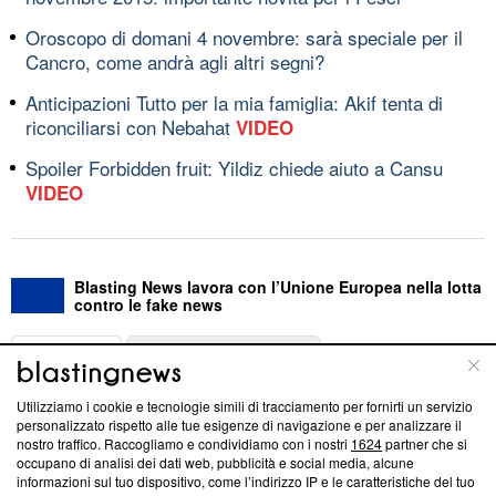
Oroscopo di domani 4 novembre: sarà speciale per il
Cancro, come andrà agli altri segni?
Anticipazioni Tutto per la mia famiglia: Akif tenta di
riconciliarsi con Nebahat
VIDEO
Spoiler Forbidden fruit: Yildiz chiede aiuto a Cansu
VIDEO
Blasting News lavora con l’Unione Europea nella lotta
contro le fake news
ABOUT
LINEA EDITORIALE
Utilizziamo i cookie e tecnologie simili di tracciamento per fornirti un servizio
Questa sezione offre informazioni trasparenti su Blasting
personalizzato rispetto alle tue esigenze di navigazione e per analizzare il
nostro traffico. Raccogliamo e condividiamo con i nostri
1624
partner che si
News, sui nostri processi editoriali e su come ci impegniamo a
occupano di analisi dei dati web, pubblicità e social media, alcune
creare news di qualità. Inoltre, afferma la nostra aderenza a
informazioni sul tuo dispositivo, come l’indirizzo IP e le caratteristiche del tuo
‘Trust Project - News with Integrity’
Blasting News non è