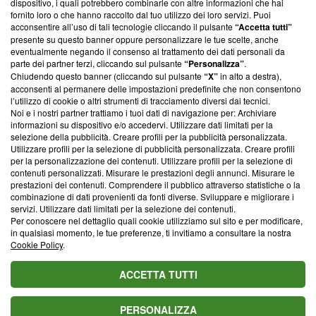
dispositivo, i quali potrebbero combinarle con altre informazioni che hai
ancora membro del programma, ma ha richiesto di farne
fornito loro o che hanno raccolto dal tuo utilizzo dei loro servizi. Puoi
parte; Trust Project non ha ancora effettuato una verifica di
acconsentire all’uso di tali tecnologie cliccando il pulsante
“Accetta tutti”
conformità agli standard.
presente su questo banner oppure personalizzare le tue scelte, anche
eventualmente negando il consenso al trattamento dei dati personali da
parte dei partner terzi, cliccando sul pulsante
“Personalizza”
.
Su di noi
Chiudendo questo banner (cliccando sul pulsante
“X”
in alto a destra),
acconsenti al permanere delle impostazioni predefinite che non consentono
Team editoriale
l’utilizzo di cookie o altri strumenti di tracciamento diversi dai tecnici.
Noi e i nostri partner trattiamo i tuoi dati di navigazione per: Archiviare
Corporate
informazioni su dispositivo e/o accedervi. Utilizzare dati limitati per la
selezione della pubblicità. Creare profili per la pubblicità personalizzata.
Redazione
Utilizzare profili per la selezione di pubblicità personalizzata. Creare profili
per la personalizzazione dei contenuti. Utilizzare profili per la selezione di
Informativa Privacy
contenuti personalizzati. Misurare le prestazioni degli annunci. Misurare le
prestazioni dei contenuti. Comprendere il pubblico attraverso statistiche o la
Cookie Policy
combinazione di dati provenienti da fonti diverse. Sviluppare e migliorare i
servizi. Utilizzare dati limitati per la selezione dei contenuti.
Blasting SA, IDI CHE-247.845.224, Via Carlo Frasca, 3 - 6900
Per conoscere nel dettaglio quali cookie utilizziamo sul sito e per modificare,
Lugano (Svizzera) Tel:
+39 0690258937
in qualsiasi momento, le tue preferenze, ti invitiamo a consultare la nostra
Cookie Policy
.
© 2026 Blasting News
ACCETTA TUTTI
PERSONALIZZA