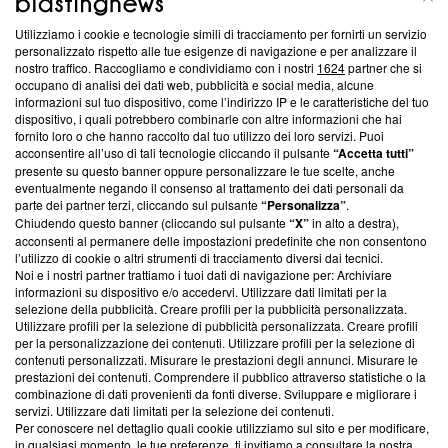
Utilizziamo i cookie e tecnologie simili di tracciamento per fornirti un servizio
Questa sezione offre informazioni trasparenti su Blasting
personalizzato rispetto alle tue esigenze di navigazione e per analizzare il
nostro traffico. Raccogliamo e condividiamo con i nostri
1624
partner che si
News, sui nostri processi editoriali e su come ci impegniamo a
occupano di analisi dei dati web, pubblicità e social media, alcune
creare news di qualità. Inoltre, afferma la nostra aderenza a
informazioni sul tuo dispositivo, come l’indirizzo IP e le caratteristiche del tuo
‘Trust Project - News with Integrity’
Blasting News non è
dispositivo, i quali potrebbero combinarle con altre informazioni che hai
ancora membro del programma, ma ha richiesto di farne
fornito loro o che hanno raccolto dal tuo utilizzo dei loro servizi. Puoi
parte; Trust Project non ha ancora effettuato una verifica di
acconsentire all’uso di tali tecnologie cliccando il pulsante
“Accetta tutti”
conformità agli standard.
presente su questo banner oppure personalizzare le tue scelte, anche
eventualmente negando il consenso al trattamento dei dati personali da
parte dei partner terzi, cliccando sul pulsante
“Personalizza”
.
Su di noi
Chiudendo questo banner (cliccando sul pulsante
“X”
in alto a destra),
acconsenti al permanere delle impostazioni predefinite che non consentono
Team editoriale
l’utilizzo di cookie o altri strumenti di tracciamento diversi dai tecnici.
Noi e i nostri partner trattiamo i tuoi dati di navigazione per: Archiviare
Corporate
informazioni su dispositivo e/o accedervi. Utilizzare dati limitati per la
selezione della pubblicità. Creare profili per la pubblicità personalizzata.
Redazione
Utilizzare profili per la selezione di pubblicità personalizzata. Creare profili
per la personalizzazione dei contenuti. Utilizzare profili per la selezione di
Informativa Privacy
contenuti personalizzati. Misurare le prestazioni degli annunci. Misurare le
prestazioni dei contenuti. Comprendere il pubblico attraverso statistiche o la
Cookie Policy
combinazione di dati provenienti da fonti diverse. Sviluppare e migliorare i
servizi. Utilizzare dati limitati per la selezione dei contenuti.
Blasting SA, IDI CHE-247.845.224, Via Carlo Frasca, 3 - 6900
Per conoscere nel dettaglio quali cookie utilizziamo sul sito e per modificare,
Lugano (Svizzera) Tel:
+39 0690258937
in qualsiasi momento, le tue preferenze, ti invitiamo a consultare la nostra