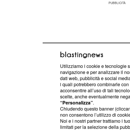
Utilizziamo i cookie e tecnologie s
navigazione e per analizzare il no
dati web, pubblicità e social media,
i quali potrebbero combinarle con a
acconsentire all’uso di tali tecnol
scelte, anche eventualmente negand
Ebbene in queste ore sul sito ufficial
“Personalizza”
.
Chiudendo questo banner (clicca
pagina Facebook è stato confermat
non consentono l’utilizzo di cookie 
deciso di prendere l'aereo che la po
Noi e i nostri partner trattiamo i t
Honduras dove arriverà il prossimo
limitati per la selezione della pubb