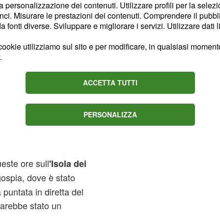
la personalizzazione dei contenuti. Utilizzare profili per la selez
 dei famosi
12.
ci. Misurare le prestazioni dei contenuti. Comprendere il pubblic
fonti diverse. Sviluppare e migliorare i servizi. Utilizzare dati l
icolarmente atteso dal
ottimi ascolti al reality
ookie utilizziamo sul sito e per modificare, in qualsiasi momento,
este settimane ha
.
ni, con un picco del 22%
ACCETTA TUTTI
ata in cui era ospite la
PERSONALIZZA
ne di Paola
ueste ore sull
'Isola dei
ospia, dove è stato
a puntata in diretta del
 sarebbe stato un