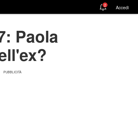
2
Accedi
7: Paola
ll'ex?