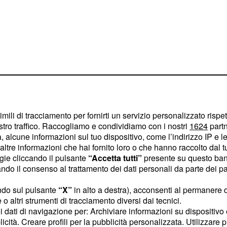
imili di tracciamento per fornirti un servizio personalizzato rispe
stro traffico. Raccogliamo e condividiamo con i nostri
1624
partn
 alcune informazioni sul tuo dispositivo, come l’indirizzo IP e le 
ltre informazioni che hai fornito loro o che hanno raccolto dal tuo
ogie cliccando il pulsante
“Accetta tutti”
presente su questo ban
o il consenso al trattamento dei dati personali da parte dei par
e dell'Isola e sulla
ndo sul pulsante
“X”
in alto a destra), acconsenti al permanere 
o che Paola Barale ha
o altri strumenti di tracciamento diversi dai tecnici.
rterà direttamente in
uoi dati di navigazione per: Archiviare informazioni su dispositivo 
 martedì per prendere
licità. Creare profili per la pubblicità personalizzata. Utilizzare p