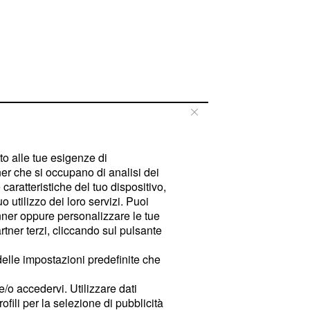
tto alle tue esigenze di
er che si occupano di analisi dei
caratteristiche del tuo dispositivo,
 utilizzo dei loro servizi. Puoi
ner oppure personalizzare le tue
tner terzi, cliccando sul pulsante
delle impostazioni predefinite che
e/o accedervi. Utilizzare dati
rofili per la selezione di pubblicità