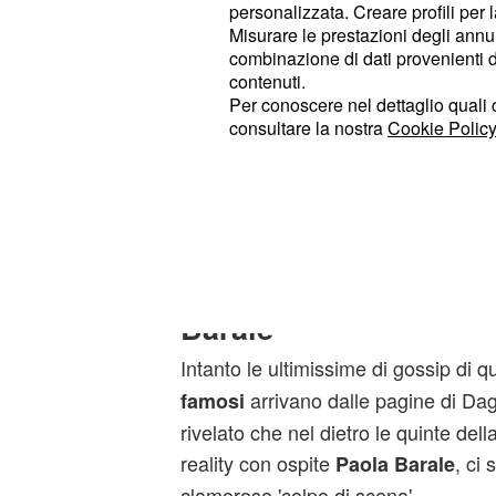
personalizzata. Creare profili per 
parte alla nuova diretta tv dell'
Isola
Misurare le prestazioni degli annun
combinazione di dati provenienti da 
Un incontro che si preannuncia part
contenuti.
pubblico, il quale potrebbe garantire 
Per conoscere nel dettaglio quali c
show di Alessia Marcuzzi che in qu
consultare la nostra
Cookie Policy
ottenuto una media di circa 4 milio
di share registrato proprio nella punt
Barale in studio.
La scottante rivelazio
Barale
Intanto le ultimissime di gossip di q
arrivano dalle pagine di Dag
famosi
rivelato che nel dietro le quinte dell
reality con ospite
, ci
Paola Barale
clamoroso 'colpo di scena'.