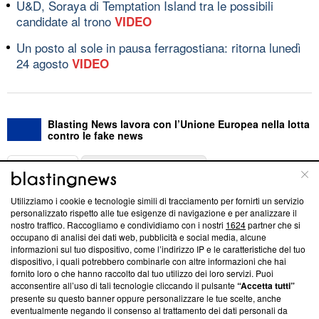
U&D, Soraya di Temptation Island tra le possibili
candidate al trono
VIDEO
Un posto al sole in pausa ferragostiana: ritorna lunedì
24 agosto
VIDEO
Blasting News lavora con l’Unione Europea nella lotta
contro le fake news
ABOUT
LINEA EDITORIALE
Utilizziamo i cookie e tecnologie simili di tracciamento per fornirti un servizio
Questa sezione offre informazioni trasparenti su Blasting
personalizzato rispetto alle tue esigenze di navigazione e per analizzare il
nostro traffico. Raccogliamo e condividiamo con i nostri
1624
partner che si
News, sui nostri processi editoriali e su come ci impegniamo a
occupano di analisi dei dati web, pubblicità e social media, alcune
creare news di qualità. Inoltre, afferma la nostra aderenza a
informazioni sul tuo dispositivo, come l’indirizzo IP e le caratteristiche del tuo
‘Trust Project - News with Integrity’
Blasting News non è
dispositivo, i quali potrebbero combinarle con altre informazioni che hai
ancora membro del programma, ma ha richiesto di farne
fornito loro o che hanno raccolto dal tuo utilizzo dei loro servizi. Puoi
parte; Trust Project non ha ancora effettuato una verifica di
acconsentire all’uso di tali tecnologie cliccando il pulsante
“Accetta tutti”
conformità agli standard.
presente su questo banner oppure personalizzare le tue scelte, anche
eventualmente negando il consenso al trattamento dei dati personali da