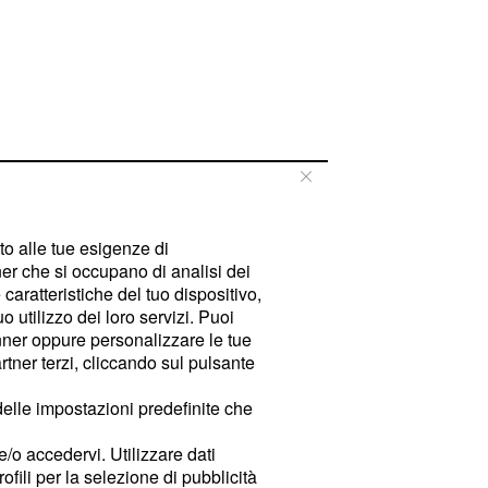
tto alle tue esigenze di
er che si occupano di analisi dei
caratteristiche del tuo dispositivo,
 utilizzo dei loro servizi. Puoi
ner oppure personalizzare le tue
tner terzi, cliccando sul pulsante
delle impostazioni predefinite che
e/o accedervi. Utilizzare dati
rofili per la selezione di pubblicità