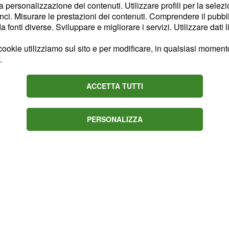
''segreto''.
la personalizzazione dei contenuti. Utilizzare profili per la selez
ci. Misurare le prestazioni dei contenuti. Comprendere il pubblic
sulla presunta crisi
news
fonti diverse. Sviluppare e migliorare i servizi. Utilizzare dati l
rea Iannone, e dopo aver
ookie utilizziamo sul sito e per modificare, in qualsiasi momento,
 Stefano De Martino e
.
dotta da Silvia Toffanin
Amici non avrebbe il
ACCETTA TUTTI
.
PERSONALIZZA