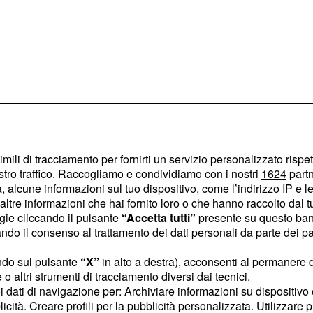
re per Emma
imili di tracciamento per fornirti un servizio personalizzato rispe
stro traffico. Raccogliamo e condividiamo con i nostri
1624
partn
 alcune informazioni sul tuo dispositivo, come l’indirizzo IP e le 
, si dice che
Emma
ltre informazioni che hai fornito loro o che hanno raccolto dal tuo
more; a lanciare questa
ogie cliccando il pulsante
“Accetta tutti”
presente su questo ban
o il consenso al trattamento dei dati personali da parte dei par
imo al termine della
aggio. Durante la
ndo sul pulsante
“X”
in alto a destra), acconsenti al permanere 
si è parlato dei
o altri strumenti di tracciamento diversi dai tecnici.
uoi dati di navigazione per: Archiviare informazioni su dispositivo 
 quest'estate, si è detto
licità. Creare profili per la pubblicità personalizzata. Utilizzare p