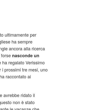
iato ultimamente per
pugliese ha sempre
ngle ancora alla ricerca
 forse
nasconde un
he ha regalato Verissimo
 i prossimi tre mesi, uno
ha raccontato ai
 avrebbe ridato il
questo non è stato
rante le vacanze che