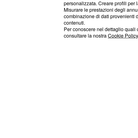
che
la cantante avrebbe un fidanzato 
personalizzata. Creare profili per 
Misurare le prestazioni degli annun
Dopo aver riportato in esclusiva la
combinazione di dati provenienti da 
contenuti.
in corso tra Belen Rodriguez e And
Per conoscere nel dettaglio quali c
confermato la serenità ritrovata tra
consultare la nostra
Cookie Policy
Gilda Ambrosio, la trasmissione con
ha fatto sapere che la vincitrice di 
cuore libero come vuole far credere