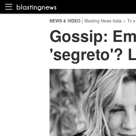
NEWS & VIDEO
Blasting News Italia
>
Tv e
Gossip: Em
'segreto'? 