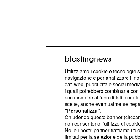
Gossip: estate d'amo
Utilizziamo i cookie e tecnologie s
Marrone?
navigazione e per analizzare il no
dati web, pubblicità e social media,
Dopo più di due anni di singletudine
i quali potrebbero combinarle con a
potrebbe aver ritrovato l'a
Marrone
acconsentire all’uso di tali tecnol
scelte, anche eventualmente negand
notizia, è stato il programma Veriss
“Personalizza”
.
puntata andata in onda sabato 26 m
Chiudendo questo banner (clicca
rubrica ''Giri di Valzer'', nella quale 
non consentono l’utilizzo di cookie 
Noi e i nostri partner trattiamo i t
personaggi famosi da tenere d'occhio
limitati per la selezione della pubb