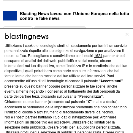
Blasting News lavora con l’Unione Europea nella lotta
contro le fake news
ABOUT
LINEA EDITORIALE
Utilizziamo i cookie e tecnologie simili di tracciamento per fornirti un servizio
Questa sezione offre informazioni trasparenti su Blasting
personalizzato rispetto alle tue esigenze di navigazione e per analizzare il
nostro traffico. Raccogliamo e condividiamo con i nostri
1624
partner che si
News, sui nostri processi editoriali e su come ci impegniamo a
occupano di analisi dei dati web, pubblicità e social media, alcune
creare news di qualità. Inoltre, afferma la nostra aderenza a
informazioni sul tuo dispositivo, come l’indirizzo IP e le caratteristiche del tuo
‘Trust Project - News with Integrity’
Blasting News non è
dispositivo, i quali potrebbero combinarle con altre informazioni che hai
ancora membro del programma, ma ha richiesto di farne
fornito loro o che hanno raccolto dal tuo utilizzo dei loro servizi. Puoi
parte; Trust Project non ha ancora effettuato una verifica di
acconsentire all’uso di tali tecnologie cliccando il pulsante
“Accetta tutti”
conformità agli standard.
presente su questo banner oppure personalizzare le tue scelte, anche
eventualmente negando il consenso al trattamento dei dati personali da
parte dei partner terzi, cliccando sul pulsante
“Personalizza”
.
Su di noi
Chiudendo questo banner (cliccando sul pulsante
“X”
in alto a destra),
acconsenti al permanere delle impostazioni predefinite che non consentono
Team editoriale
l’utilizzo di cookie o altri strumenti di tracciamento diversi dai tecnici.
Noi e i nostri partner trattiamo i tuoi dati di navigazione per: Archiviare
Corporate
informazioni su dispositivo e/o accedervi. Utilizzare dati limitati per la
selezione della pubblicità. Creare profili per la pubblicità personalizzata.
Redazione
Utilizzare profili per la selezione di pubblicità personalizzata. Creare profili