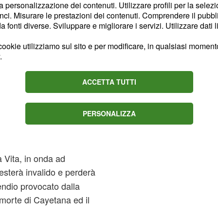
la personalizzazione dei contenuti. Utilizzare profili per la selez
 a fare una
falsa
ci. Misurare le prestazioni dei contenuti. Comprendere il pubblic
ario Aurelio Mendez.
fonti diverse. Sviluppare e migliorare i servizi. Utilizzare dati l
appoggio di Samuel Alda,
ookie utilizziamo sul sito e per modificare, in qualsiasi momento,
ale e fratellastro di
.
ollo firmerà tutti i
esca dall'istituto
ACCETTA TUTTI
PERSONALIZZA
i: Blanca
arion
a Vita, in onda ad
esterà invalido e perderà
cendio provocato dalla
morte di Cayetana ed il