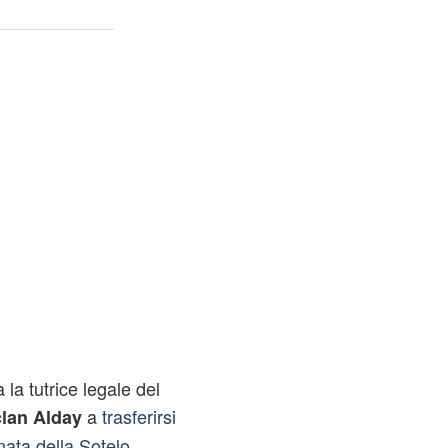
 la tutrice legale del
a
trasferirsi
lan Alday
nata della Sotelo.