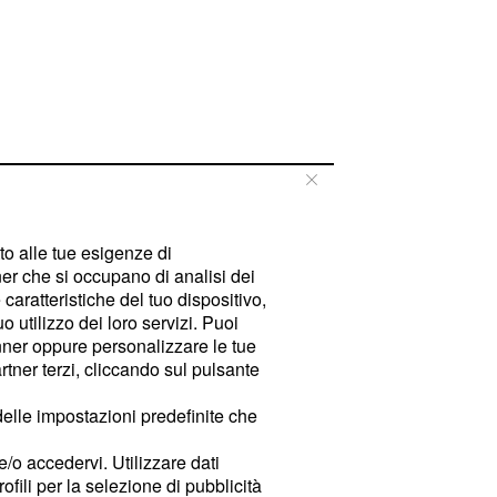
tto alle tue esigenze di
er che si occupano di analisi dei
caratteristiche del tuo dispositivo,
 utilizzo dei loro servizi. Puoi
ner oppure personalizzare le tue
tner terzi, cliccando sul pulsante
delle impostazioni predefinite che
e/o accedervi. Utilizzare dati
rofili per la selezione di pubblicità