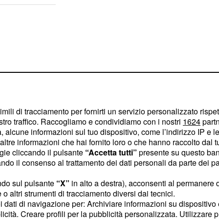
imili di tracciamento per fornirti un servizio personalizzato rispe
stro traffico. Raccogliamo e condividiamo con i nostri
1624
partn
 alcune informazioni sul tuo dispositivo, come l’indirizzo IP e le 
ltre informazioni che hai fornito loro o che hanno raccolto dal tuo
ogie cliccando il pulsante
“Accetta tutti”
presente su questo ban
o il consenso al trattamento dei dati personali da parte dei par
rsi un alibi di ferro per
ndo sul pulsante
“X”
in alto a destra), acconsenti al permanere 
il piccolo Tirso.
o altri strumenti di tracciamento diversi dai tecnici.
uoi dati di navigazione per: Archiviare informazioni su dispositivo 
licità. Creare profili per la pubblicità personalizzata. Utilizzare p
nta, la vera colpevole