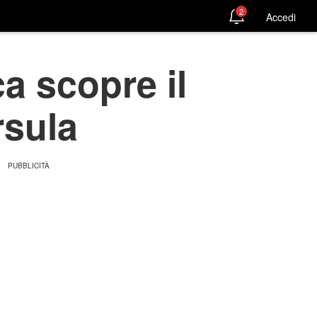
2
Accedi
a scopre il
rsula