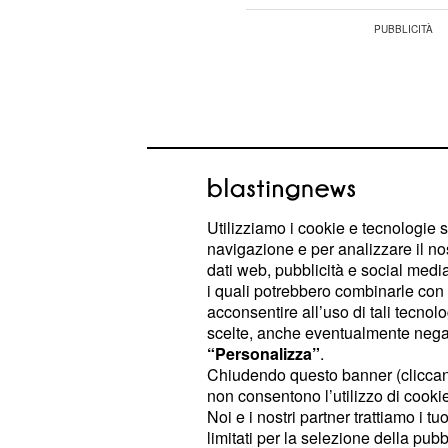
Utilizziamo i cookie e tecnologie s
navigazione e per analizzare il no
dati web, pubblicità e social media,
i quali potrebbero combinarle con a
acconsentire all’uso di tali tecnol
scelte, anche eventualmente negand
“Personalizza”
.
La giovane aiuterà la madre a procura
Chiudendo questo banner (clicca
il giorno in cui era stato assassinato 
non consentono l’utilizzo di cookie 
Noi e i nostri partner trattiamo i t
limitati per la selezione della pubb
Le anticipazioni svelano che la Dice