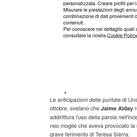
personalizzata. Creare profili per 
dell'infanticidio, obbligherà la figlia
Misurare le prestazioni degli annun
di fronte al commiss
testimonianza
combinazione di dati provenienti da 
contenuti.
Successivamente Blanca troverà l'
Per conoscere nel dettaglio quali c
il terzogenito dell'orafo della casa re
consultare la nostra
Cookie Policy
Cayetana. Infine il giovanissimo ramp
documenti necessari affinché Blanca 
psichiatrico.
Una Vita anticipazion
scopre le lettere di M
Le anticipazioni delle puntate di Un
ottobre, svelano che
r
Jaime Alday
addirittura l'uso della parola nell'in
neo moglie che aveva provocato la 
grave ferimento di Teresa Sierra.