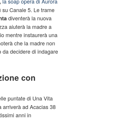
la soap opera di Aurora
,
dì su Canale 5. Le trame
diventerà la nuova
nta
zza aiuterà la madre a
idio mentre instaurerà una
 noterà che la madre non
o da decidere di indagare
zione con
lle puntate di Una Vita
a arriverà ad Acacias 38
issimi anni in