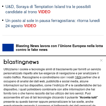
U&D, Soraya di Temptation Island tra le possibili
candidate al trono
VIDEO
Un posto al sole in pausa ferragostiana: ritorna lunedì
24 agosto
VIDEO
Blasting News lavora con l’Unione Europea nella lotta
contro le fake news
ABOUT
LINEA EDITORIALE
Utilizziamo i cookie e tecnologie simili di tracciamento per fornirti un servizio
personalizzato rispetto alle tue esigenze di navigazione e per analizzare il
Questa sezione offre informazioni trasparenti su Blasting
nostro traffico. Raccogliamo e condividiamo con i nostri
1624
partner che si
News, sui nostri processi editoriali e su come ci impegniamo a
occupano di analisi dei dati web, pubblicità e social media, alcune
creare news di qualità. Inoltre, afferma la nostra aderenza a
informazioni sul tuo dispositivo, come l’indirizzo IP e le caratteristiche del tuo
‘Trust Project - News with Integrity’
Blasting News non è
dispositivo, i quali potrebbero combinarle con altre informazioni che hai
fornito loro o che hanno raccolto dal tuo utilizzo dei loro servizi. Puoi
ancora membro del programma, ma ha richiesto di farne
acconsentire all’uso di tali tecnologie cliccando il pulsante
“Accetta tutti”
parte; Trust Project non ha ancora effettuato una verifica di
presente su questo banner oppure personalizzare le tue scelte, anche
conformità agli standard.
eventualmente negando il consenso al trattamento dei dati personali da