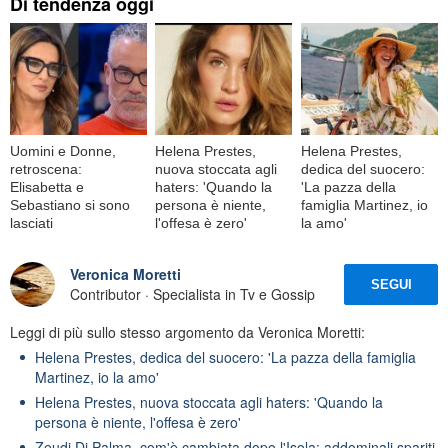
Di tendenza oggi
Uomini e Donne,
Helena Prestes,
Helena Prestes,
retroscena:
nuova stoccata agli
dedica del suocero:
Elisabetta e
haters: 'Quando la
'La pazza della
Sebastiano si sono
persona è niente,
famiglia Martinez, io
lasciati
l'offesa è zero'
la amo'
Veronica Moretti
SEGUI
Contributor · Specialista in Tv e Gossip
Leggi di più sullo stesso argomento da Veronica Moretti:
Helena Prestes, dedica del suocero: 'La pazza della famiglia
Martinez, io la amo'
Helena Prestes, nuova stoccata agli haters: 'Quando la
persona è niente, l'offesa è zero'
Zeudi Di Palma, com'è cambiata dopo l'Isola: addominali spariti