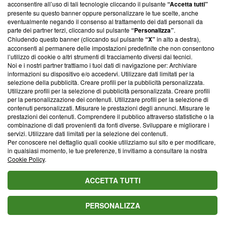
parte; Trust Project non ha ancora effettuato una verifica di
acconsentire all’uso di tali tecnologie cliccando il pulsante
“Accetta tutti”
conformità agli standard.
presente su questo banner oppure personalizzare le tue scelte, anche
eventualmente negando il consenso al trattamento dei dati personali da
parte dei partner terzi, cliccando sul pulsante
“Personalizza”
.
Su di noi
Chiudendo questo banner (cliccando sul pulsante
“X”
in alto a destra),
acconsenti al permanere delle impostazioni predefinite che non consentono
Team editoriale
l’utilizzo di cookie o altri strumenti di tracciamento diversi dai tecnici.
Noi e i nostri partner trattiamo i tuoi dati di navigazione per: Archiviare
Corporate
informazioni su dispositivo e/o accedervi. Utilizzare dati limitati per la
selezione della pubblicità. Creare profili per la pubblicità personalizzata.
Redazione
Utilizzare profili per la selezione di pubblicità personalizzata. Creare profili
per la personalizzazione dei contenuti. Utilizzare profili per la selezione di
Informativa Privacy
contenuti personalizzati. Misurare le prestazioni degli annunci. Misurare le
prestazioni dei contenuti. Comprendere il pubblico attraverso statistiche o la
Cookie Policy
combinazione di dati provenienti da fonti diverse. Sviluppare e migliorare i
servizi. Utilizzare dati limitati per la selezione dei contenuti.
Blasting SA, IDI CHE-247.845.224, Via Carlo Frasca, 3 - 6900
Per conoscere nel dettaglio quali cookie utilizziamo sul sito e per modificare,
Lugano (Svizzera) Tel:
+39 0690258937
in qualsiasi momento, le tue preferenze, ti invitiamo a consultare la nostra
Cookie Policy
.
© 2026 Blasting News
ACCETTA TUTTI
PERSONALIZZA