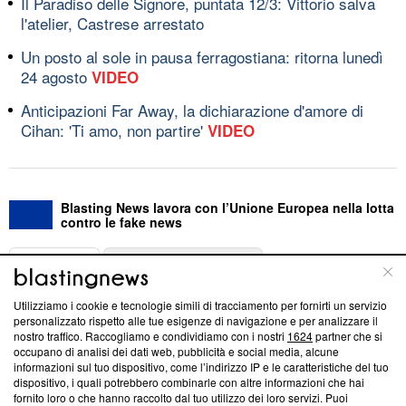
Il Paradiso delle Signore, puntata 12/3: Vittorio salva
l'atelier, Castrese arrestato
Un posto al sole in pausa ferragostiana: ritorna lunedì
24 agosto
VIDEO
Anticipazioni Far Away, la dichiarazione d'amore di
Cihan: 'Ti amo, non partire'
VIDEO
Blasting News lavora con l’Unione Europea nella lotta
contro le fake news
ABOUT
LINEA EDITORIALE
Utilizziamo i cookie e tecnologie simili di tracciamento per fornirti un servizio
Questa sezione offre informazioni trasparenti su Blasting
personalizzato rispetto alle tue esigenze di navigazione e per analizzare il
nostro traffico. Raccogliamo e condividiamo con i nostri
1624
partner che si
News, sui nostri processi editoriali e su come ci impegniamo a
occupano di analisi dei dati web, pubblicità e social media, alcune
creare news di qualità. Inoltre, afferma la nostra aderenza a
informazioni sul tuo dispositivo, come l’indirizzo IP e le caratteristiche del tuo
‘Trust Project - News with Integrity’
Blasting News non è
dispositivo, i quali potrebbero combinarle con altre informazioni che hai
ancora membro del programma, ma ha richiesto di farne
fornito loro o che hanno raccolto dal tuo utilizzo dei loro servizi. Puoi