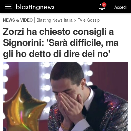
2
Accedi
NEWS & VIDEO
Blasting News Italia
>
Tv e Gossip
Zorzi ha chiesto consigli a
Signorini: 'Sarà difficile, ma
gli ho detto di dire dei no'