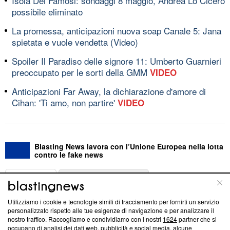
Isola Dei Famosi: sondaggi 8 maggio, Andrea Lo Cicero
possibile eliminato
La promessa, anticipazioni nuova soap Canale 5: Jana
spietata e vuole vendetta (Video)
Spoiler Il Paradiso delle signore 11: Umberto Guarnieri
preoccupato per le sorti della GMM
VIDEO
Anticipazioni Far Away, la dichiarazione d'amore di
Cihan: 'Ti amo, non partire'
VIDEO
Blasting News lavora con l’Unione Europea nella lotta
contro le fake news
ABOUT
LINEA EDITORIALE
Utilizziamo i cookie e tecnologie simili di tracciamento per fornirti un servizio
Questa sezione offre informazioni trasparenti su Blasting
personalizzato rispetto alle tue esigenze di navigazione e per analizzare il
nostro traffico. Raccogliamo e condividiamo con i nostri
1624
partner che si
News, sui nostri processi editoriali e su come ci impegniamo a
occupano di analisi dei dati web, pubblicità e social media, alcune