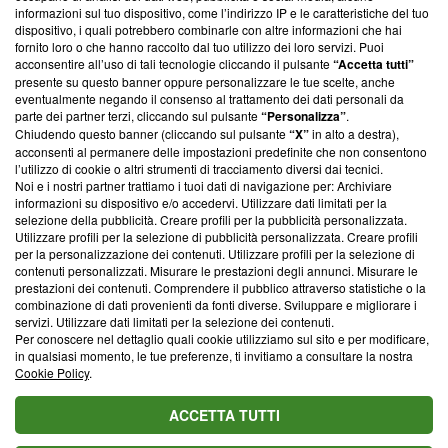
creare news di qualità. Inoltre, afferma la nostra aderenza a
informazioni sul tuo dispositivo, come l’indirizzo IP e le caratteristiche del tuo
‘Trust Project - News with Integrity’
Blasting News non è
dispositivo, i quali potrebbero combinarle con altre informazioni che hai
ancora membro del programma, ma ha richiesto di farne
fornito loro o che hanno raccolto dal tuo utilizzo dei loro servizi. Puoi
parte; Trust Project non ha ancora effettuato una verifica di
acconsentire all’uso di tali tecnologie cliccando il pulsante
“Accetta tutti”
conformità agli standard.
presente su questo banner oppure personalizzare le tue scelte, anche
eventualmente negando il consenso al trattamento dei dati personali da
parte dei partner terzi, cliccando sul pulsante
“Personalizza”
.
Su di noi
Chiudendo questo banner (cliccando sul pulsante
“X”
in alto a destra),
acconsenti al permanere delle impostazioni predefinite che non consentono
Team editoriale
l’utilizzo di cookie o altri strumenti di tracciamento diversi dai tecnici.
Noi e i nostri partner trattiamo i tuoi dati di navigazione per: Archiviare
Corporate
informazioni su dispositivo e/o accedervi. Utilizzare dati limitati per la
selezione della pubblicità. Creare profili per la pubblicità personalizzata.
Redazione
Utilizzare profili per la selezione di pubblicità personalizzata. Creare profili
per la personalizzazione dei contenuti. Utilizzare profili per la selezione di
Informativa Privacy
contenuti personalizzati. Misurare le prestazioni degli annunci. Misurare le
prestazioni dei contenuti. Comprendere il pubblico attraverso statistiche o la
Cookie Policy
combinazione di dati provenienti da fonti diverse. Sviluppare e migliorare i
servizi. Utilizzare dati limitati per la selezione dei contenuti.
Blasting SA, IDI CHE-247.845.224, Via Carlo Frasca, 3 - 6900
Per conoscere nel dettaglio quali cookie utilizziamo sul sito e per modificare,
Lugano (Svizzera) Tel:
+39 0690258937
in qualsiasi momento, le tue preferenze, ti invitiamo a consultare la nostra
Cookie Policy
.
© 2026 Blasting News
ACCETTA TUTTI