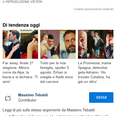
© RIPRODUZIONE VIETATA
Content sponsored by Outbrain
Di tendenza oggi
Far away, finale 1ª
Tutto per la mia
La Promessa, trame
stagione: Albora
famiglia, spoiler 5
Spagna, detective
corre da Alya, la
agosto: Erhan si
gela Adriano: 'Ho
bacia e si dichiara: 'Ti
sveglia e Kadir esce
trovato Catalina, ha
amo'
dal carcere
già un altro'
Massimo Tebaldi
SEGUI
Contributor
Leggi di più sullo stesso argomento da Massimo Tebaldi: