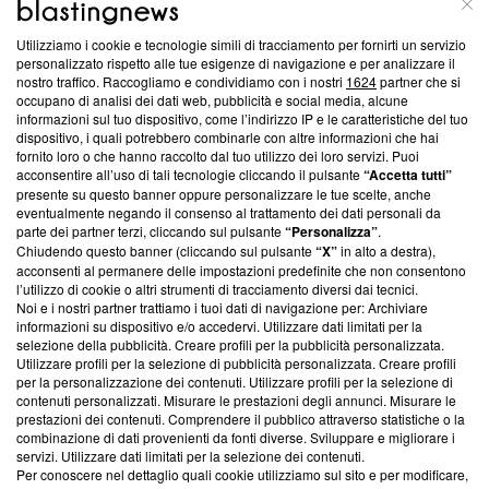
Questa sezione offre informazioni trasparenti su Blasting
Utilizziamo i cookie e tecnologie simili di tracciamento per fornirti un servizio
News, sui nostri processi editoriali e su come ci impegniamo a
personalizzato rispetto alle tue esigenze di navigazione e per analizzare il
creare news di qualità. Inoltre, afferma la nostra aderenza a
nostro traffico. Raccogliamo e condividiamo con i nostri
1624
partner che si
‘Trust Project - News with Integrity’
Blasting News non è
occupano di analisi dei dati web, pubblicità e social media, alcune
informazioni sul tuo dispositivo, come l’indirizzo IP e le caratteristiche del tuo
ancora membro del programma, ma ha richiesto di farne
dispositivo, i quali potrebbero combinarle con altre informazioni che hai
parte; Trust Project non ha ancora effettuato una verifica di
fornito loro o che hanno raccolto dal tuo utilizzo dei loro servizi. Puoi
conformità agli standard.
acconsentire all’uso di tali tecnologie cliccando il pulsante
“Accetta tutti”
presente su questo banner oppure personalizzare le tue scelte, anche
Su di noi
eventualmente negando il consenso al trattamento dei dati personali da
parte dei partner terzi, cliccando sul pulsante
“Personalizza”
.
Team editoriale
Chiudendo questo banner (cliccando sul pulsante
“X”
in alto a destra),
acconsenti al permanere delle impostazioni predefinite che non consentono
Corporate
l’utilizzo di cookie o altri strumenti di tracciamento diversi dai tecnici.
Noi e i nostri partner trattiamo i tuoi dati di navigazione per: Archiviare
Redazione
informazioni su dispositivo e/o accedervi. Utilizzare dati limitati per la
selezione della pubblicità. Creare profili per la pubblicità personalizzata.
Informativa Privacy
Utilizzare profili per la selezione di pubblicità personalizzata. Creare profili
per la personalizzazione dei contenuti. Utilizzare profili per la selezione di
Cookie Policy
contenuti personalizzati. Misurare le prestazioni degli annunci. Misurare le
prestazioni dei contenuti. Comprendere il pubblico attraverso statistiche o la
combinazione di dati provenienti da fonti diverse. Sviluppare e migliorare i
Blasting SA, IDI CHE-247.845.224, Via Carlo Frasca, 3 - 6900
servizi. Utilizzare dati limitati per la selezione dei contenuti.
Lugano (Svizzera) Tel:
+39 0690258937
Per conoscere nel dettaglio quali cookie utilizziamo sul sito e per modificare,