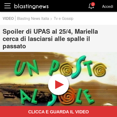
2
Accedi
VIDEO
Blasting News Italia
>
Tv e Gossip
Spoiler di UPAS al 25/4, Mariella
cerca di lasciarsi alle spalle il
passato
CLICCA E GUARDA IL VIDEO