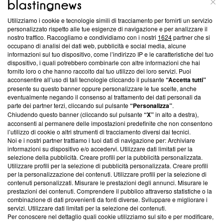
Questa sezione offre informazioni trasparenti su Blasting
Utilizziamo i cookie e tecnologie simili di tracciamento per fornirti un servizio
News, sui nostri processi editoriali e su come ci impegniamo a
personalizzato rispetto alle tue esigenze di navigazione e per analizzare il
creare news di qualità. Inoltre, afferma la nostra aderenza a
nostro traffico. Raccogliamo e condividiamo con i nostri
1624
partner che si
‘Trust Project - News with Integrity’
Blasting News non è
occupano di analisi dei dati web, pubblicità e social media, alcune
informazioni sul tuo dispositivo, come l’indirizzo IP e le caratteristiche del tuo
ancora membro del programma, ma ha richiesto di farne
dispositivo, i quali potrebbero combinarle con altre informazioni che hai
parte; Trust Project non ha ancora effettuato una verifica di
fornito loro o che hanno raccolto dal tuo utilizzo dei loro servizi. Puoi
conformità agli standard.
acconsentire all’uso di tali tecnologie cliccando il pulsante
“Accetta tutti”
presente su questo banner oppure personalizzare le tue scelte, anche
Su di noi
eventualmente negando il consenso al trattamento dei dati personali da
parte dei partner terzi, cliccando sul pulsante
“Personalizza”
.
Team editoriale
Chiudendo questo banner (cliccando sul pulsante
“X”
in alto a destra),
acconsenti al permanere delle impostazioni predefinite che non consentono
Corporate
l’utilizzo di cookie o altri strumenti di tracciamento diversi dai tecnici.
Noi e i nostri partner trattiamo i tuoi dati di navigazione per: Archiviare
Redazione
informazioni su dispositivo e/o accedervi. Utilizzare dati limitati per la
selezione della pubblicità. Creare profili per la pubblicità personalizzata.
Informativa Privacy
Utilizzare profili per la selezione di pubblicità personalizzata. Creare profili
per la personalizzazione dei contenuti. Utilizzare profili per la selezione di
Cookie Policy
contenuti personalizzati. Misurare le prestazioni degli annunci. Misurare le
prestazioni dei contenuti. Comprendere il pubblico attraverso statistiche o la
combinazione di dati provenienti da fonti diverse. Sviluppare e migliorare i
Blasting SA, IDI CHE-247.845.224, Via Carlo Frasca, 3 - 6900
servizi. Utilizzare dati limitati per la selezione dei contenuti.
Lugano (Svizzera) Tel:
+39 0690258937
Per conoscere nel dettaglio quali cookie utilizziamo sul sito e per modificare,