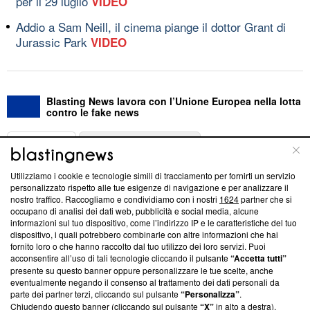
per il 29 luglio
VIDEO
Addio a Sam Neill, il cinema piange il dottor Grant di
Jurassic Park
VIDEO
Blasting News lavora con l’Unione Europea nella lotta
contro le fake news
ABOUT
LINEA EDITORIALE
Utilizziamo i cookie e tecnologie simili di tracciamento per fornirti un servizio
Questa sezione offre informazioni trasparenti su Blasting
personalizzato rispetto alle tue esigenze di navigazione e per analizzare il
nostro traffico. Raccogliamo e condividiamo con i nostri
1624
partner che si
News, sui nostri processi editoriali e su come ci impegniamo a
occupano di analisi dei dati web, pubblicità e social media, alcune
creare news di qualità. Inoltre, afferma la nostra aderenza a
informazioni sul tuo dispositivo, come l’indirizzo IP e le caratteristiche del tuo
‘Trust Project - News with Integrity’
Blasting News non è
dispositivo, i quali potrebbero combinarle con altre informazioni che hai
ancora membro del programma, ma ha richiesto di farne
fornito loro o che hanno raccolto dal tuo utilizzo dei loro servizi. Puoi
parte; Trust Project non ha ancora effettuato una verifica di
acconsentire all’uso di tali tecnologie cliccando il pulsante
“Accetta tutti”
conformità agli standard.
presente su questo banner oppure personalizzare le tue scelte, anche
eventualmente negando il consenso al trattamento dei dati personali da
parte dei partner terzi, cliccando sul pulsante
“Personalizza”
.
Su di noi
Chiudendo questo banner (cliccando sul pulsante
“X”
in alto a destra),