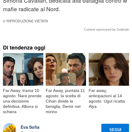
Simona Cavallari, dedicata alla battaglia contro le
mafie radicate al Nord.
© RIPRODUZIONE VIETATA
Content sponsored by Outbrain
Di tendenza oggi
Far Away, trama 10
Far Away, puntata 11
Far away,
agosto: Nare prende
agosto: la scelta di
anticipazioni al 14
una decisione
Cihan divide la
agosto: Ugul ricatta
definitiva, Albora si
famiglia, Demir nel
Alya
schiera
mirino
Eva Sofia
SEGUI