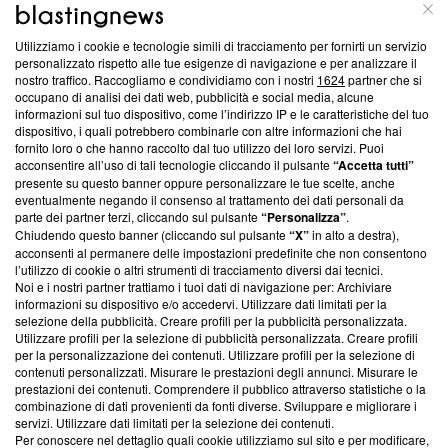
ABOUT
LINEA EDITORIALE
Utilizziamo i cookie e tecnologie simili di tracciamento per fornirti un servizio
Questa sezione offre informazioni trasparenti su Blasting
personalizzato rispetto alle tue esigenze di navigazione e per analizzare il
nostro traffico. Raccogliamo e condividiamo con i nostri
1624
partner che si
News, sui nostri processi editoriali e su come ci impegniamo a
occupano di analisi dei dati web, pubblicità e social media, alcune
creare news di qualità. Inoltre, afferma la nostra aderenza a
informazioni sul tuo dispositivo, come l’indirizzo IP e le caratteristiche del tuo
‘Trust Project - News with Integrity’
Blasting News non è
dispositivo, i quali potrebbero combinarle con altre informazioni che hai
ancora membro del programma, ma ha richiesto di farne
fornito loro o che hanno raccolto dal tuo utilizzo dei loro servizi. Puoi
parte; Trust Project non ha ancora effettuato una verifica di
acconsentire all’uso di tali tecnologie cliccando il pulsante
“Accetta tutti”
conformità agli standard.
presente su questo banner oppure personalizzare le tue scelte, anche
eventualmente negando il consenso al trattamento dei dati personali da
parte dei partner terzi, cliccando sul pulsante
“Personalizza”
.
Su di noi
Chiudendo questo banner (cliccando sul pulsante
“X”
in alto a destra),
acconsenti al permanere delle impostazioni predefinite che non consentono
Team editoriale
l’utilizzo di cookie o altri strumenti di tracciamento diversi dai tecnici.
Noi e i nostri partner trattiamo i tuoi dati di navigazione per: Archiviare
Corporate
informazioni su dispositivo e/o accedervi. Utilizzare dati limitati per la
selezione della pubblicità. Creare profili per la pubblicità personalizzata.
Redazione
Utilizzare profili per la selezione di pubblicità personalizzata. Creare profili
per la personalizzazione dei contenuti. Utilizzare profili per la selezione di
Informativa Privacy
contenuti personalizzati. Misurare le prestazioni degli annunci. Misurare le
prestazioni dei contenuti. Comprendere il pubblico attraverso statistiche o la
Cookie Policy
combinazione di dati provenienti da fonti diverse. Sviluppare e migliorare i
servizi. Utilizzare dati limitati per la selezione dei contenuti.
Blasting SA, IDI CHE-247.845.224, Via Carlo Frasca, 3 - 6900
Per conoscere nel dettaglio quali cookie utilizziamo sul sito e per modificare,