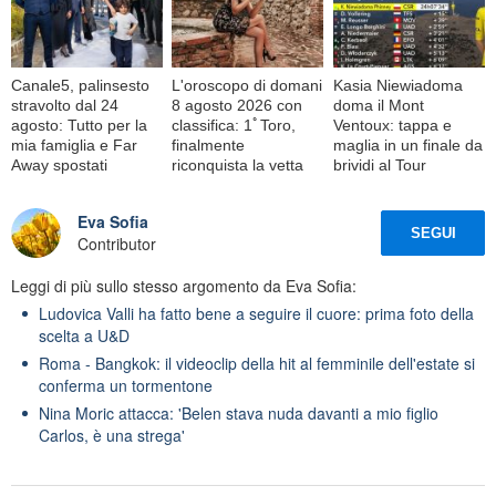
Canale5, palinsesto
L'oroscopo di domani
Kasia Niewiadoma
stravolto dal 24
8 agosto 2026 con
doma il Mont
agosto: Tutto per la
classifica: 1ﾟToro,
Ventoux: tappa e
mia famiglia e Far
finalmente
maglia in un finale da
Away spostati
riconquista la vetta
brividi al Tour
Eva Sofia
SEGUI
Contributor
Leggi di più sullo stesso argomento da Eva Sofia:
Ludovica Valli ha fatto bene a seguire il cuore: prima foto della
scelta a U&D
Roma - Bangkok: il videoclip della hit al femminile dell'estate si
conferma un tormentone
Nina Moric attacca: 'Belen stava nuda davanti a mio figlio
Carlos, è una strega'