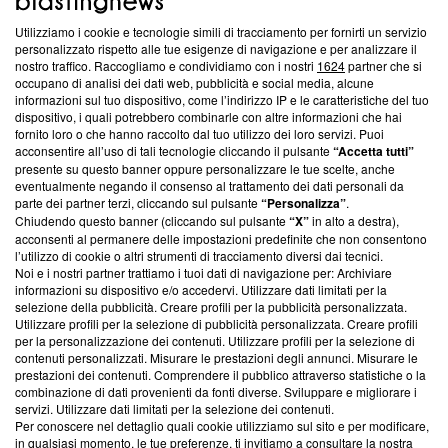
Utilizziamo i cookie e tecnologie simili di tracciamento per fornirti un servizio
Questa sezione offre informazioni trasparenti su Blasting
personalizzato rispetto alle tue esigenze di navigazione e per analizzare il
nostro traffico. Raccogliamo e condividiamo con i nostri
1624
partner che si
News, sui nostri processi editoriali e su come ci impegniamo a
occupano di analisi dei dati web, pubblicità e social media, alcune
creare news di qualità. Inoltre, afferma la nostra aderenza a
informazioni sul tuo dispositivo, come l’indirizzo IP e le caratteristiche del tuo
‘Trust Project - News with Integrity’
Blasting News non è
dispositivo, i quali potrebbero combinarle con altre informazioni che hai
ancora membro del programma, ma ha richiesto di farne
fornito loro o che hanno raccolto dal tuo utilizzo dei loro servizi. Puoi
parte; Trust Project non ha ancora effettuato una verifica di
acconsentire all’uso di tali tecnologie cliccando il pulsante
“Accetta tutti”
conformità agli standard.
presente su questo banner oppure personalizzare le tue scelte, anche
eventualmente negando il consenso al trattamento dei dati personali da
parte dei partner terzi, cliccando sul pulsante
“Personalizza”
.
Su di noi
Chiudendo questo banner (cliccando sul pulsante
“X”
in alto a destra),
acconsenti al permanere delle impostazioni predefinite che non consentono
Team editoriale
l’utilizzo di cookie o altri strumenti di tracciamento diversi dai tecnici.
Noi e i nostri partner trattiamo i tuoi dati di navigazione per: Archiviare
Corporate
informazioni su dispositivo e/o accedervi. Utilizzare dati limitati per la
selezione della pubblicità. Creare profili per la pubblicità personalizzata.
Redazione
Utilizzare profili per la selezione di pubblicità personalizzata. Creare profili
per la personalizzazione dei contenuti. Utilizzare profili per la selezione di
Informativa Privacy
contenuti personalizzati. Misurare le prestazioni degli annunci. Misurare le
prestazioni dei contenuti. Comprendere il pubblico attraverso statistiche o la
Cookie Policy
combinazione di dati provenienti da fonti diverse. Sviluppare e migliorare i
servizi. Utilizzare dati limitati per la selezione dei contenuti.
Blasting SA, IDI CHE-247.845.224, Via Carlo Frasca, 3 - 6900
Per conoscere nel dettaglio quali cookie utilizziamo sul sito e per modificare,
Lugano (Svizzera) Tel:
+39 0690258937
in qualsiasi momento, le tue preferenze, ti invitiamo a consultare la nostra