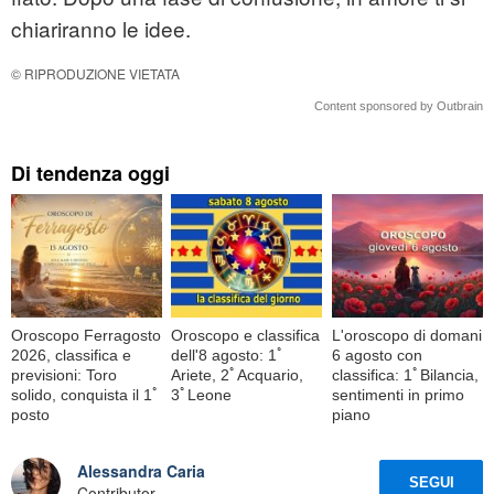
chiariranno le idee.
© RIPRODUZIONE VIETATA
Content sponsored by Outbrain
Di tendenza oggi
Oroscopo Ferragosto
Oroscopo e classifica
L'oroscopo di domani
2026, classifica e
dell'8 agosto: 1ﾟ
6 agosto con
previsioni: Toro
Ariete, 2ﾟAcquario,
classifica: 1ﾟBilancia,
solido, conquista il 1ﾟ
3ﾟLeone
sentimenti in primo
posto
piano
Alessandra Caria
SEGUI
Contributor