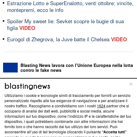
Estrazione Lotto e SuperEnalotto, venti ottobre: vincite,
montepremi, ecco le info
Spoiler My sweet lie: Sevket scopre le bugie di sua
figlia
VIDEO
Eurogol di Zhegrova, la Juve batte il Chelsea
VIDEO
Blasting News lavora con l’Unione Europea nella lotta
contro le fake news
ABOUT
LINEA EDITORIALE
Utilizziamo i cookie e tecnologie simili di tracciamento per fornirti un servizio
personalizzato rispetto alle tue esigenze di navigazione e per analizzare il
Questa sezione offre informazioni trasparenti su Blasting
nostro traffico. Raccogliamo e condividiamo con i nostri
1624
partner che si
News, sui nostri processi editoriali e su come ci impegniamo a
occupano di analisi dei dati web, pubblicità e social media, alcune
creare news di qualità. Inoltre, afferma la nostra aderenza a
informazioni sul tuo dispositivo, come l’indirizzo IP e le caratteristiche del tuo
‘Trust Project - News with Integrity’
Blasting News non è
dispositivo, i quali potrebbero combinarle con altre informazioni che hai
fornito loro o che hanno raccolto dal tuo utilizzo dei loro servizi. Puoi
ancora membro del programma, ma ha richiesto di farne
acconsentire all’uso di tali tecnologie cliccando il pulsante
“Accetta tutti”
parte; Trust Project non ha ancora effettuato una verifica di