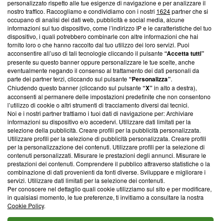
Questa sezione offre informazioni trasparenti su Blasting
personalizzato rispetto alle tue esigenze di navigazione e per analizzare il
nostro traffico. Raccogliamo e condividiamo con i nostri
1624
partner che si
News, sui nostri processi editoriali e su come ci impegniamo a
occupano di analisi dei dati web, pubblicità e social media, alcune
creare news di qualità. Inoltre, afferma la nostra aderenza a
informazioni sul tuo dispositivo, come l’indirizzo IP e le caratteristiche del tuo
‘Trust Project - News with Integrity’
Blasting News non è
dispositivo, i quali potrebbero combinarle con altre informazioni che hai
ancora membro del programma, ma ha richiesto di farne
fornito loro o che hanno raccolto dal tuo utilizzo dei loro servizi. Puoi
parte; Trust Project non ha ancora effettuato una verifica di
acconsentire all’uso di tali tecnologie cliccando il pulsante
“Accetta tutti”
conformità agli standard.
presente su questo banner oppure personalizzare le tue scelte, anche
eventualmente negando il consenso al trattamento dei dati personali da
parte dei partner terzi, cliccando sul pulsante
“Personalizza”
.
Su di noi
Chiudendo questo banner (cliccando sul pulsante
“X”
in alto a destra),
acconsenti al permanere delle impostazioni predefinite che non consentono
Team editoriale
l’utilizzo di cookie o altri strumenti di tracciamento diversi dai tecnici.
Noi e i nostri partner trattiamo i tuoi dati di navigazione per: Archiviare
Corporate
informazioni su dispositivo e/o accedervi. Utilizzare dati limitati per la
selezione della pubblicità. Creare profili per la pubblicità personalizzata.
Redazione
Utilizzare profili per la selezione di pubblicità personalizzata. Creare profili
per la personalizzazione dei contenuti. Utilizzare profili per la selezione di
Informativa Privacy
contenuti personalizzati. Misurare le prestazioni degli annunci. Misurare le
prestazioni dei contenuti. Comprendere il pubblico attraverso statistiche o la
Cookie Policy
combinazione di dati provenienti da fonti diverse. Sviluppare e migliorare i
servizi. Utilizzare dati limitati per la selezione dei contenuti.
Blasting SA, IDI CHE-247.845.224, Via Carlo Frasca, 3 - 6900
Per conoscere nel dettaglio quali cookie utilizziamo sul sito e per modificare,
Lugano (Svizzera) Tel:
+39 0690258937
in qualsiasi momento, le tue preferenze, ti invitiamo a consultare la nostra
Cookie Policy
.
© 2026 Blasting News