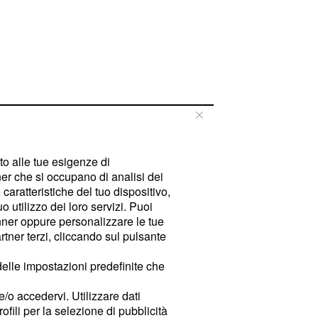
tto alle tue esigenze di
er che si occupano di analisi dei
caratteristiche del tuo dispositivo,
 utilizzo dei loro servizi. Puoi
ner oppure personalizzare le tue
tner terzi, cliccando sul pulsante
delle impostazioni predefinite che
e/o accedervi. Utilizzare dati
rofili per la selezione di pubblicità