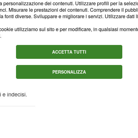
la personalizzazione dei contenuti. Utilizzare profili per la selez
ci. Misurare le prestazioni dei contenuti. Comprendere il pubblic
fonti diverse. Sviluppare e migliorare i servizi. Utilizzare dati l
abilità e di tranquillità, in
e a quello delle persone
ookie utilizziamo sul sito e per modificare, in qualsiasi momento,
a, ma potreste avere
.
gola. Cercate di evitare
ACCETTA TUTTI
fredde. Se possibile
 rilassarvi e per
PERSONALIZZA
 di confusione e di
 e indecisi.