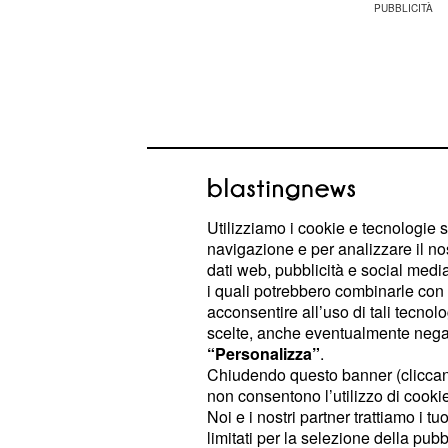
Utilizziamo i cookie e tecnologie s
navigazione e per analizzare il no
dati web, pubblicità e social media,
i quali potrebbero combinarle con a
acconsentire all’uso di tali tecnol
scelte, anche eventualmente negand
La vostra forza vi permette di supera
“Personalizza”
.
raggiungere i vostri obiettivi. Fate 
Chiudendo questo banner (clicca
non consentono l’utilizzo di cookie 
esagerare con lo stress e a non trasc
Noi e i nostri partner trattiamo i t
mal di testa con una buona idratazi
limitati per la selezione della pubb