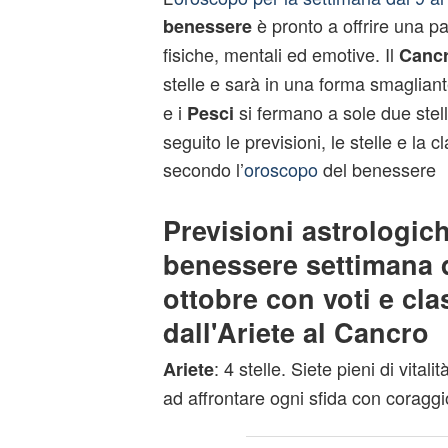
è pronto a offrire una p
benessere
fisiche, mentali ed emotive. Il
Canc
stelle e sarà in una forma smaglian
e i
si fermano a sole due stel
Pesci
seguito le previsioni, le stelle e la c
secondo l’
oroscopo
del benessere
Previsioni astrologic
benessere settimana d
ottobre con voti e clas
dall'Ariete al Cancro
: 4 stelle. Siete pieni di vital
Ariete
ad affrontare ogni sfida con coragg