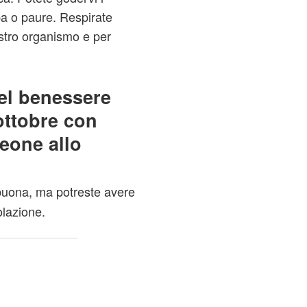
lpa o paure. Respirate
stro organismo e per
del benessere
ottobre con
Leone allo
è buona, ma potreste avere
olazione.