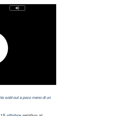
hio sold-out a poco meno di un
 15 ottobre
relativo al