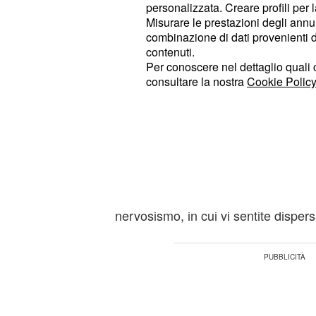
equilibrata.
personalizzata. Creare profili per 
Misurare le prestazioni degli annun
combinazione di dati provenienti da 
: 3 stelle. Siete in una fase di st
Toro
contenuti.
cui vi dedicate al vostro benessere 
Per conoscere nel dettaglio quali c
che amate. La vostra salute è buon
consultare la nostra
Cookie Policy
qualche problema di digestione o di 
gli eccessi alimentari e le bevande 
massaggiatevi con oli essenziali per
stimolare la vostra sensualità.
: 2 stelle. Siete in una fase
Gemelli
nervosismo, in cui vi sentite dispersi