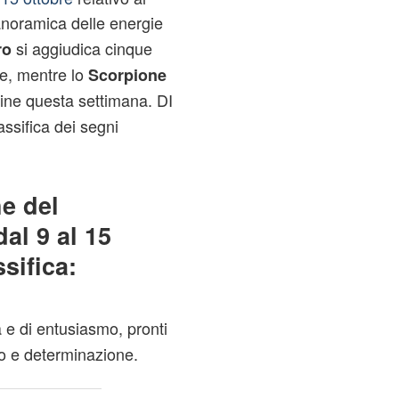
anoramica delle energie
si aggiudica cinque
ro
te, mentre lo
Scorpione
line questa settimana. DI
lassifica dei segni
he del
al 9 al 15
sifica:
ità e di entusiasmo, pronti
io e determinazione.