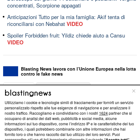
concentrati, Scorpione appagati
Anticipazioni Tutto per la mia famiglia: Akif tenta di
riconciliarsi con Nebahat
VIDEO
Spoiler Forbidden fruit: Yildiz chiede aiuto a Cansu
VIDEO
Blasting News lavora con l’Unione Europea nella lotta
contro le fake news
ABOUT
LINEA EDITORIALE
Utilizziamo i cookie e tecnologie simili di tracciamento per fornirti un servizio
Questa sezione offre informazioni trasparenti su Blasting
personalizzato rispetto alle tue esigenze di navigazione e per analizzare il
nostro traffico. Raccogliamo e condividiamo con i nostri
1624
partner che si
News, sui nostri processi editoriali e su come ci impegniamo a
occupano di analisi dei dati web, pubblicità e social media, alcune
creare news di qualità. Inoltre, afferma la nostra aderenza a
informazioni sul tuo dispositivo, come l’indirizzo IP e le caratteristiche del tuo
‘Trust Project - News with Integrity’
Blasting News non è
dispositivo, i quali potrebbero combinarle con altre informazioni che hai
ancora membro del programma, ma ha richiesto di farne
fornito loro o che hanno raccolto dal tuo utilizzo dei loro servizi. Puoi
parte; Trust Project non ha ancora effettuato una verifica di
acconsentire all’uso di tali tecnologie cliccando il pulsante
“Accetta tutti”