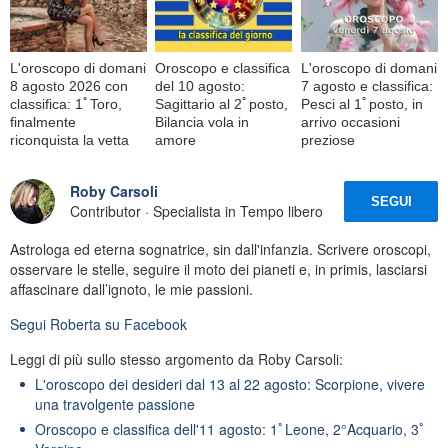
L'oroscopo di domani
Oroscopo e classifica
L'oroscopo di domani
8 agosto 2026 con
del 10 agosto:
7 agosto e classifica:
classifica: 1ﾟToro,
Sagittario al 2ﾟposto,
Pesci al 1ﾟposto, in
finalmente
Bilancia vola in
arrivo occasioni
riconquista la vetta
amore
preziose
Roby Carsoli
SEGUI
Contributor · Specialista in Tempo libero
Astrologa ed eterna sognatrice, sin dall'infanzia. Scrivere oroscopi,
osservare le stelle, seguire il moto dei pianeti e, in primis, lasciarsi
affascinare dall’ignoto, le mie passioni.
Segui
Roberta
su Facebook
Leggi di più sullo stesso argomento da Roby Carsoli:
L'oroscopo dei desideri dal 13 al 22 agosto: Scorpione, vivere
una travolgente passione
Oroscopo e classifica dell'11 agosto: 1ﾟLeone, 2°Acquario, 3ﾟ