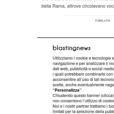
bella Rama, altrove circolavano voci
Utilizziamo i cookie e tecnologie s
navigazione e per analizzare il no
dati web, pubblicità e social media,
i quali potrebbero combinarle con a
acconsentire all’uso di tali tecnol
scelte, anche eventualmente negand
“Personalizza”
.
Chiudendo questo banner (clicca
non consentono l’utilizzo di cookie 
Noi e i nostri partner trattiamo i t
Il giornalista
ha 
Gabriele Parpiglia
limitati per la selezione della pubb