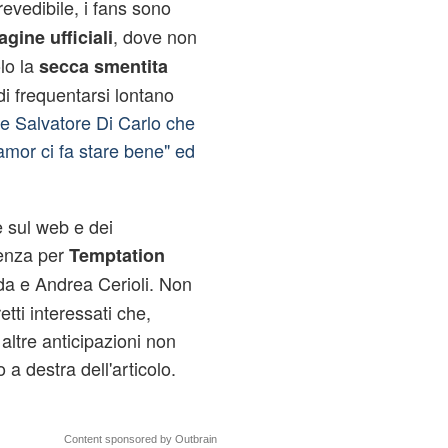
evedibile, i fans sono
, dove non
agine ufficiali
lo la
secca smentita
di frequentarsi lontano
 e Salvatore Di Carlo che
amor ci fa stare bene" ed
 sul web e dei
tenza per
Temptation
a e Andrea Cerioli. Non
etti interessati che,
altre anticipazioni non
to a destra dell'articolo.
Content sponsored by Outbrain