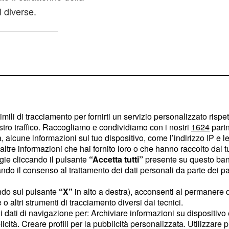
 diverse.
imili di tracciamento per fornirti un servizio personalizzato rispe
stro traffico. Raccogliamo e condividiamo con i nostri
1624
partn
 alcune informazioni sul tuo dispositivo, come l’indirizzo IP e le 
ltre informazioni che hai fornito loro o che hanno raccolto dal tuo
ogie cliccando il pulsante
“Accetta tutti”
presente su questo ban
o il consenso al trattamento dei dati personali da parte dei par
ndo sul pulsante
“X”
in alto a destra), acconsenti al permanere 
o altri strumenti di tracciamento diversi dai tecnici.
uoi dati di navigazione per: Archiviare informazioni su dispositivo 
lanciato una vera
licità. Creare profili per la pubblicità personalizzata. Utilizzare p