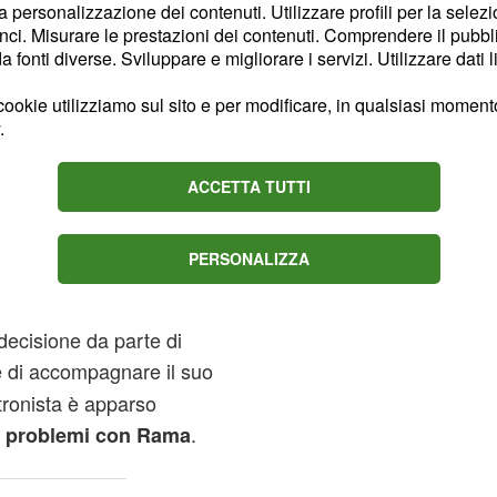
ius su
Italia 1 che tra
la personalizzazione dei contenuti. Utilizzare profili per la selez
vo programma di
ci. Misurare le prestazioni dei contenuti. Comprendere il pubblic
fonti diverse. Sviluppare e migliorare i servizi. Utilizzare dati l
 share registrato.
ookie utilizziamo sul sito e per modificare, in qualsiasi momento,
tempo ha fatto il giro
.
, sebbene avessero già
ns
rete, la
era
ragazza
ACCETTA TUTTI
erica, lasciando l'ex
e in seguito sia andata a
PERSONALIZZA
 lui fosse impegnato in
a fine della loro storia
decisione da parte di
e di accompagnare il suo
tronista è apparso
i
.
problemi con Rama