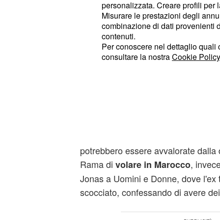
bomba, durante un'ospitata a Notor
personalizzata. Creare profili per 
l'altro ha chiuso About Love
, il nuo
Misurare le prestazioni degli annun
combinazione di dati provenienti da 
, per il bassissimo
Federico Moccia
contenuti.
Per conoscere nel dettaglio quali c
Una
allarmante che in breve 
notizia
consultare la nostra
Cookie Policy
del web e
presa malissimo dai fa
avuto le prime avvisaglie. Come sap
andata con un gruppo di amici in Am
tronista a leccarsi le ferite, sebben
Peccato, però, che
trovarlo a Ibiza.
una serata in Italia. Ma i rumors sull
potrebbero essere avvalorate dalla 
Rama di
, invec
volare in Marocco
Jonas a Uomini e Donne, dove l'ex 
scocciato, confessando di avere de