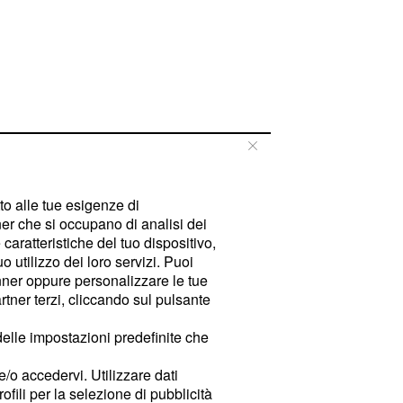
tto alle tue esigenze di
er che si occupano di analisi dei
caratteristiche del tuo dispositivo,
 utilizzo dei loro servizi. Puoi
ner oppure personalizzare le tue
tner terzi, cliccando sul pulsante
delle impostazioni predefinite che
e/o accedervi. Utilizzare dati
rofili per la selezione di pubblicità