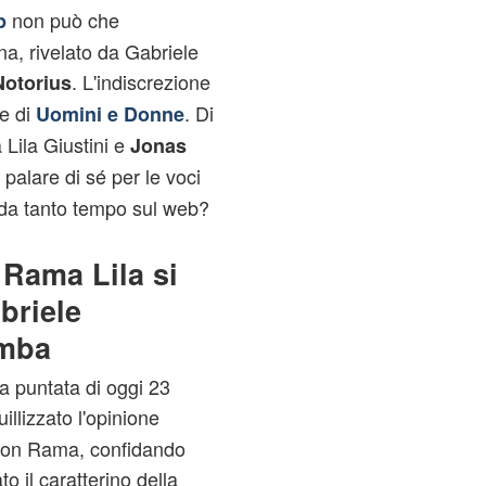
non può che
p
na, rivelato da Gabriele
. L'indiscrezione
Notorius
te di
. Di
Uomini e Donne
Lila Giustini e
Jonas
 palare di sé per le voci
 da tanto tempo sul web?
Rama Lila si
briele
omba
a puntata di oggi 23
uillizzato l'opinione
 con Rama, confidando
o il caratterino della