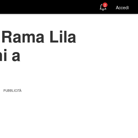
2
Accedi
a Rama Lila
i a