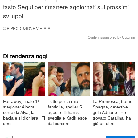
tasto Segui per rimanere aggiornati sui prossimi
sviluppi.
© RIPRODUZIONE VIETATA
Content sponsored by Outbrain
Di tendenza oggi
Far away, finale 1ª
Tutto per la mia
La Promessa, trame
stagione: Albora
famiglia, spoiler 5
Spagna, detective
corre da Alya, la
agosto: Erhan si
gela Adriano: 'Ho
bacia e si dichiara: 'Ti
sveglia e Kadir esce
trovato Catalina, ha
amo'
dal carcere
già un altro'