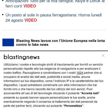
Anticipazioni Tutto per la mia famiglia: Asiye e Doruk ai
ferri corti
VIDEO
Un posto al sole in pausa ferragostiana: ritorna lunedì
24 agosto
VIDEO
Blasting News lavora con l’Unione Europea nella lotta
contro le fake news
ABOUT
LINEA EDITORIALE
Utilizziamo i cookie e tecnologie simili di tracciamento per fornirti un servizio
personalizzato rispetto alle tue esigenze di navigazione e per analizzare il
Questa sezione offre informazioni trasparenti su Blasting
nostro traffico. Raccogliamo e condividiamo con i nostri
1624
partner che si
News, sui nostri processi editoriali e su come ci impegniamo a
occupano di analisi dei dati web, pubblicità e social media, alcune
creare news di qualità. Inoltre, afferma la nostra aderenza a
informazioni sul tuo dispositivo, come l’indirizzo IP e le caratteristiche del tuo
‘Trust Project - News with Integrity’
Blasting News non è
dispositivo, i quali potrebbero combinarle con altre informazioni che hai
fornito loro o che hanno raccolto dal tuo utilizzo dei loro servizi. Puoi
ancora membro del programma, ma ha richiesto di farne
acconsentire all’uso di tali tecnologie cliccando il pulsante
“Accetta tutti”
parte; Trust Project non ha ancora effettuato una verifica di
presente su questo banner oppure personalizzare le tue scelte, anche
conformità agli standard.
eventualmente negando il consenso al trattamento dei dati personali da
parte dei partner terzi, cliccando sul pulsante
“Personalizza”
.