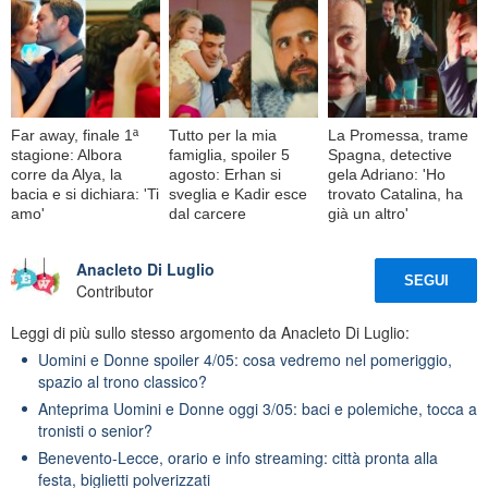
Far away, finale 1ª
Tutto per la mia
La Promessa, trame
stagione: Albora
famiglia, spoiler 5
Spagna, detective
corre da Alya, la
agosto: Erhan si
gela Adriano: 'Ho
bacia e si dichiara: 'Ti
sveglia e Kadir esce
trovato Catalina, ha
amo'
dal carcere
già un altro'
Anacleto Di Luglio
SEGUI
Contributor
Leggi di più sullo stesso argomento da Anacleto Di Luglio:
Uomini e Donne spoiler 4/05: cosa vedremo nel pomeriggio,
spazio al trono classico?
Anteprima Uomini e Donne oggi 3/05: baci e polemiche, tocca a
tronisti o senior?
Benevento-Lecce, orario e info streaming: città pronta alla
festa, biglietti polverizzati