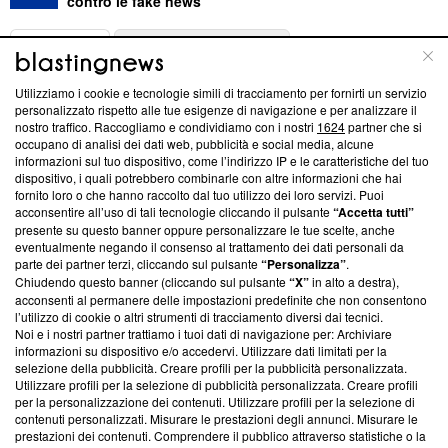
contro le fake news
ABOUT
LINEA EDITORIALE
Utilizziamo i cookie e tecnologie simili di tracciamento per fornirti un servizio
Questa sezione offre informazioni trasparenti su Blasting
personalizzato rispetto alle tue esigenze di navigazione e per analizzare il
nostro traffico. Raccogliamo e condividiamo con i nostri
1624
partner che si
News, sui nostri processi editoriali e su come ci impegniamo a
occupano di analisi dei dati web, pubblicità e social media, alcune
creare news di qualità. Inoltre, afferma la nostra aderenza a
informazioni sul tuo dispositivo, come l’indirizzo IP e le caratteristiche del tuo
‘Trust Project - News with Integrity’
Blasting News non è
dispositivo, i quali potrebbero combinarle con altre informazioni che hai
ancora membro del programma, ma ha richiesto di farne
fornito loro o che hanno raccolto dal tuo utilizzo dei loro servizi. Puoi
parte; Trust Project non ha ancora effettuato una verifica di
acconsentire all’uso di tali tecnologie cliccando il pulsante
“Accetta tutti”
conformità agli standard.
presente su questo banner oppure personalizzare le tue scelte, anche
eventualmente negando il consenso al trattamento dei dati personali da
parte dei partner terzi, cliccando sul pulsante
“Personalizza”
.
Su di noi
Chiudendo questo banner (cliccando sul pulsante
“X”
in alto a destra),
acconsenti al permanere delle impostazioni predefinite che non consentono
Team editoriale
l’utilizzo di cookie o altri strumenti di tracciamento diversi dai tecnici.
Noi e i nostri partner trattiamo i tuoi dati di navigazione per: Archiviare
Corporate
informazioni su dispositivo e/o accedervi. Utilizzare dati limitati per la
selezione della pubblicità. Creare profili per la pubblicità personalizzata.
Redazione
Utilizzare profili per la selezione di pubblicità personalizzata. Creare profili
per la personalizzazione dei contenuti. Utilizzare profili per la selezione di
Informativa Privacy
contenuti personalizzati. Misurare le prestazioni degli annunci. Misurare le
prestazioni dei contenuti. Comprendere il pubblico attraverso statistiche o la
Cookie Policy