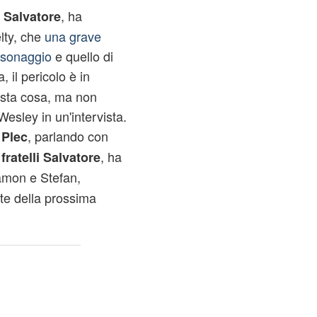
, ha
 Salvatore
lty, che
una grave
rsonaggio
e quello di
, il pericolo è in
sta cosa, ma non
Wesley in un'intervista.
, parlando con
 Plec
i
, ha
fratelli Salvatore
amon e Stefan,
te della prossima