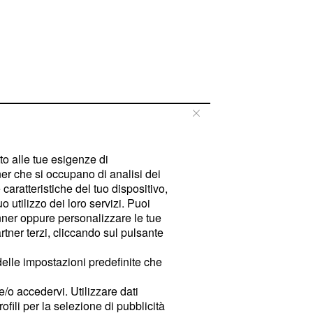
tto alle tue esigenze di
er che si occupano di analisi dei
caratteristiche del tuo dispositivo,
 utilizzo dei loro servizi. Puoi
ner oppure personalizzare le tue
tner terzi, cliccando sul pulsante
delle impostazioni predefinite che
e/o accedervi. Utilizzare dati
rofili per la selezione di pubblicità