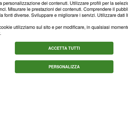
fratelli Salvatore
la personalizzazione dei contenuti. Utilizzare profili per la selez
ci. Misurare le prestazioni dei contenuti. Comprendere il pubblic
situazione,
fonti diverse. Sviluppare e migliorare i servizi. Utilizzare dati l
elle loro vite. Certo è
re la decisione inversa
ookie utilizziamo sul sito e per modificare, in qualsiasi momento,
.
ezzo la loro madre già
ACCETTA TUTTI
PERSONALIZZA