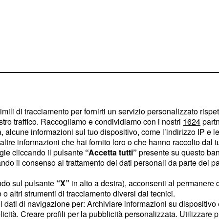
imili di tracciamento per fornirti un servizio personalizzato rispe
stro traffico. Raccogliamo e condividiamo con i nostri
1624
partn
, Lily è
mpire Diaries 6
 alcune informazioni sul tuo dispositivo, come l’indirizzo IP e le 
n la sua congrega di
ltre informazioni che hai fornito loro o che hanno raccolto dal tuo
ogie cliccando il pulsante
“Accetta tutti”
presente su questo ban
iglia' a dispetto di quella
o il consenso al trattamento dei dati personali da parte dei par
he fare con il fatto che
 abbandonati, stia
ndo sul pulsante
“X”
in alto a destra), acconsenti al permanere 
o altri strumenti di tracciamento diversi dai tecnici.
do la sua nuova famiglia
uoi dati di navigazione per: Archiviare informazioni su dispositivo 
te', ha spiegato Julie
licità. Creare profili per la pubblicità personalizzata. Utilizzare p