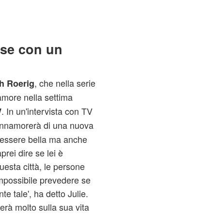
ese con un
, che nella serie
h Roerig
'amore nella settima
. In un'intervista con TV
W
'innamorerà di una nuova
 essere bella ma anche
prei dire se lei è
esta città, le persone
mpossibile prevedere se
 tale', ha detto Julie.
terà molto sulla sua vita