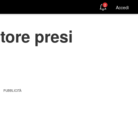
2
Accedi
tore presi