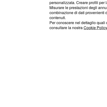
Plec. In
, i 
The Vampire Diaries 7
personalizzata. Creare profili per 
Misurare le prestazioni degli annun
decideranno di fare ammenda sulla 
combinazione di dati provenienti da 
specialmente ora che Lily è tornata n
contenuti.
che ad ogni modo potrebbero prende
Per conoscere nel dettaglio quali c
consultare la nostra
Cookie Policy
e decidere pertanto di togliere di m
morta.