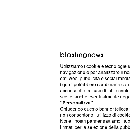
Utilizziamo i cookie e tecnologie s
navigazione e per analizzare il no
Durante la seconda metà di
The Va
dati web, pubblicità e social media,
ritornata in vita ed a
co
Mystic Falls
i quali potrebbero combinarle con a
acconsentire all’uso di tali tecnol
eretici, che la stessa reputa una 'fam
scelte, anche eventualmente negand
biologica: 'Damon e Stefan hanno a c
“Personalizza”
.
la loro madre, che in sostanza li ha
Chiudendo questo banner (clicca
non consentono l’utilizzo di cookie 
ripercorrendo i suoi passi, preferen
Noi e i nostri partner trattiamo i t
a loro due. E' emotivamente frustran
limitati per la selezione della pubb