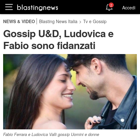
2
Accedi
NEWS & VIDEO
Blasting News Italia
>
Tv e Gossip
Gossip U&D, Ludovica e
Fabio sono fidanzati
Fabio Ferrara e Ludovica Valli gossip Uomini e donne