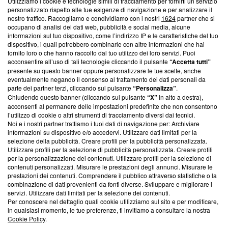
Utilizziamo i cookie e tecnologie simili di tracciamento per fornirti un servizio
Questa sezione offre informazioni trasparenti su Blasting
personalizzato rispetto alle tue esigenze di navigazione e per analizzare il
nostro traffico. Raccogliamo e condividiamo con i nostri
1624
partner che si
News, sui nostri processi editoriali e su come ci impegniamo a
occupano di analisi dei dati web, pubblicità e social media, alcune
creare news di qualità. Inoltre, afferma la nostra aderenza a
informazioni sul tuo dispositivo, come l’indirizzo IP e le caratteristiche del tuo
‘Trust Project - News with Integrity’
Blasting News non è
dispositivo, i quali potrebbero combinarle con altre informazioni che hai
ancora membro del programma, ma ha richiesto di farne
fornito loro o che hanno raccolto dal tuo utilizzo dei loro servizi. Puoi
parte; Trust Project non ha ancora effettuato una verifica di
acconsentire all’uso di tali tecnologie cliccando il pulsante
“Accetta tutti”
conformità agli standard.
presente su questo banner oppure personalizzare le tue scelte, anche
eventualmente negando il consenso al trattamento dei dati personali da
parte dei partner terzi, cliccando sul pulsante
“Personalizza”
.
Su di noi
Chiudendo questo banner (cliccando sul pulsante
“X”
in alto a destra),
acconsenti al permanere delle impostazioni predefinite che non consentono
Team editoriale
l’utilizzo di cookie o altri strumenti di tracciamento diversi dai tecnici.
Noi e i nostri partner trattiamo i tuoi dati di navigazione per: Archiviare
Corporate
informazioni su dispositivo e/o accedervi. Utilizzare dati limitati per la
selezione della pubblicità. Creare profili per la pubblicità personalizzata.
Redazione
Utilizzare profili per la selezione di pubblicità personalizzata. Creare profili
per la personalizzazione dei contenuti. Utilizzare profili per la selezione di
Informativa Privacy
contenuti personalizzati. Misurare le prestazioni degli annunci. Misurare le
prestazioni dei contenuti. Comprendere il pubblico attraverso statistiche o la
Cookie Policy
combinazione di dati provenienti da fonti diverse. Sviluppare e migliorare i
servizi. Utilizzare dati limitati per la selezione dei contenuti.
Blasting SA, IDI CHE-247.845.224, Via Carlo Frasca, 3 - 6900
Per conoscere nel dettaglio quali cookie utilizziamo sul sito e per modificare,
Lugano (Svizzera) Tel:
+39 0690258937
in qualsiasi momento, le tue preferenze, ti invitiamo a consultare la nostra
Cookie Policy
.
© 2026 Blasting News