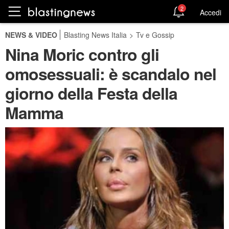
2
Accedi
NEWS & VIDEO
Blasting News Italia
>
Tv e Gossip
Nina Moric contro gli
omosessuali: è scandalo nel
giorno della Festa della
Mamma