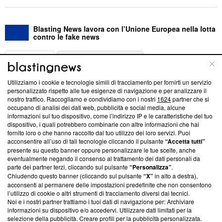
Blasting News lavora con l’Unione Europea nella lotta
contro le fake news
ABOUT
LINEA EDITORIALE
Utilizziamo i cookie e tecnologie simili di tracciamento per fornirti un servizio
Questa sezione offre informazioni trasparenti su Blasting
personalizzato rispetto alle tue esigenze di navigazione e per analizzare il
nostro traffico. Raccogliamo e condividiamo con i nostri
1624
partner che si
News, sui nostri processi editoriali e su come ci impegniamo a
occupano di analisi dei dati web, pubblicità e social media, alcune
creare news di qualità. Inoltre, afferma la nostra aderenza a
informazioni sul tuo dispositivo, come l’indirizzo IP e le caratteristiche del tuo
‘Trust Project - News with Integrity’
Blasting News non è
dispositivo, i quali potrebbero combinarle con altre informazioni che hai
ancora membro del programma, ma ha richiesto di farne
fornito loro o che hanno raccolto dal tuo utilizzo dei loro servizi. Puoi
parte; Trust Project non ha ancora effettuato una verifica di
acconsentire all’uso di tali tecnologie cliccando il pulsante
“Accetta tutti”
conformità agli standard.
presente su questo banner oppure personalizzare le tue scelte, anche
eventualmente negando il consenso al trattamento dei dati personali da
parte dei partner terzi, cliccando sul pulsante
“Personalizza”
.
Su di noi
Chiudendo questo banner (cliccando sul pulsante
“X”
in alto a destra),
acconsenti al permanere delle impostazioni predefinite che non consentono
Team editoriale
l’utilizzo di cookie o altri strumenti di tracciamento diversi dai tecnici.
Noi e i nostri partner trattiamo i tuoi dati di navigazione per: Archiviare
Corporate
informazioni su dispositivo e/o accedervi. Utilizzare dati limitati per la
selezione della pubblicità. Creare profili per la pubblicità personalizzata.
Redazione