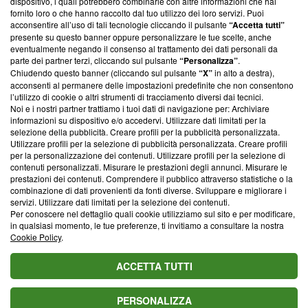
dispositivo, i quali potrebbero combinarle con altre informazioni che hai
ancora membro del programma, ma ha richiesto di farne
fornito loro o che hanno raccolto dal tuo utilizzo dei loro servizi. Puoi
parte; Trust Project non ha ancora effettuato una verifica di
acconsentire all’uso di tali tecnologie cliccando il pulsante
“Accetta tutti”
conformità agli standard.
presente su questo banner oppure personalizzare le tue scelte, anche
eventualmente negando il consenso al trattamento dei dati personali da
parte dei partner terzi, cliccando sul pulsante
“Personalizza”
.
Su di noi
Chiudendo questo banner (cliccando sul pulsante
“X”
in alto a destra),
acconsenti al permanere delle impostazioni predefinite che non consentono
Team editoriale
l’utilizzo di cookie o altri strumenti di tracciamento diversi dai tecnici.
Noi e i nostri partner trattiamo i tuoi dati di navigazione per: Archiviare
Corporate
informazioni su dispositivo e/o accedervi. Utilizzare dati limitati per la
selezione della pubblicità. Creare profili per la pubblicità personalizzata.
Redazione
Utilizzare profili per la selezione di pubblicità personalizzata. Creare profili
per la personalizzazione dei contenuti. Utilizzare profili per la selezione di
Informativa Privacy
contenuti personalizzati. Misurare le prestazioni degli annunci. Misurare le
prestazioni dei contenuti. Comprendere il pubblico attraverso statistiche o la
Cookie Policy
combinazione di dati provenienti da fonti diverse. Sviluppare e migliorare i
servizi. Utilizzare dati limitati per la selezione dei contenuti.
Blasting SA, IDI CHE-247.845.224, Via Carlo Frasca, 3 - 6900
Per conoscere nel dettaglio quali cookie utilizziamo sul sito e per modificare,
Lugano (Svizzera) Tel:
+39 0690258937
in qualsiasi momento, le tue preferenze, ti invitiamo a consultare la nostra
Cookie Policy
.
© 2026 Blasting News
ACCETTA TUTTI
PERSONALIZZA