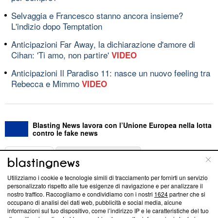
Selvaggia e Francesco stanno ancora insieme?
L'indizio dopo Temptation
Anticipazioni Far Away, la dichiarazione d'amore di
Cihan: 'Ti amo, non partire'
VIDEO
Anticipazioni Il Paradiso 11: nasce un nuovo feeling tra
Rebecca e Mimmo
VIDEO
Blasting News lavora con l’Unione Europea nella lotta
contro le fake news
ABOUT
LINEA EDITORIALE
Utilizziamo i cookie e tecnologie simili di tracciamento per fornirti un servizio
Questa sezione offre informazioni trasparenti su Blasting
personalizzato rispetto alle tue esigenze di navigazione e per analizzare il
nostro traffico. Raccogliamo e condividiamo con i nostri
1624
partner che si
News, sui nostri processi editoriali e su come ci impegniamo a
occupano di analisi dei dati web, pubblicità e social media, alcune
creare news di qualità. Inoltre, afferma la nostra aderenza a
informazioni sul tuo dispositivo, come l’indirizzo IP e le caratteristiche del tuo
‘Trust Project - News with Integrity’
Blasting News non è