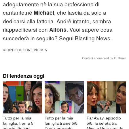
adegutamente nè la sua professione di
cantante,nè
, che lascia da solo a
Michael
dedicarsi alla fattoria. Andrè intanto, sembra
riappacificarsi con
. Vuoi sapere cosa
Alfons
succederà in seguito? Segui Blasting News.
© RIPRODUZIONE VIETATA
Content sponsored by Outbrain
Di tendenza oggi
Tutto per la mia
Tutto per la mia
Far Away, episodio
famiglia, trama 5
famiglia trame 6/8:
5/8: la serata tra
agosto: Sengul
Doruk pressato,
Mine e Ugur prende