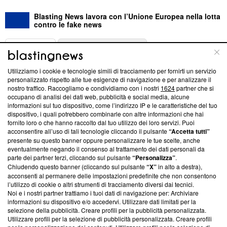
Blasting News lavora con l’Unione Europea nella lotta
contro le fake news
ABOUT
LINEA EDITORIALE
Utilizziamo i cookie e tecnologie simili di tracciamento per fornirti un servizio
Questa sezione offre informazioni trasparenti su Blasting
personalizzato rispetto alle tue esigenze di navigazione e per analizzare il
nostro traffico. Raccogliamo e condividiamo con i nostri
1624
partner che si
News, sui nostri processi editoriali e su come ci impegniamo a
occupano di analisi dei dati web, pubblicità e social media, alcune
creare news di qualità. Inoltre, afferma la nostra aderenza a
informazioni sul tuo dispositivo, come l’indirizzo IP e le caratteristiche del tuo
‘Trust Project - News with Integrity’
Blasting News non è
dispositivo, i quali potrebbero combinarle con altre informazioni che hai
ancora membro del programma, ma ha richiesto di farne
fornito loro o che hanno raccolto dal tuo utilizzo dei loro servizi. Puoi
parte; Trust Project non ha ancora effettuato una verifica di
acconsentire all’uso di tali tecnologie cliccando il pulsante
“Accetta tutti”
conformità agli standard.
presente su questo banner oppure personalizzare le tue scelte, anche
eventualmente negando il consenso al trattamento dei dati personali da
parte dei partner terzi, cliccando sul pulsante
“Personalizza”
.
Su di noi
Chiudendo questo banner (cliccando sul pulsante
“X”
in alto a destra),
acconsenti al permanere delle impostazioni predefinite che non consentono
Team editoriale
l’utilizzo di cookie o altri strumenti di tracciamento diversi dai tecnici.
Noi e i nostri partner trattiamo i tuoi dati di navigazione per: Archiviare
Corporate
informazioni su dispositivo e/o accedervi. Utilizzare dati limitati per la
selezione della pubblicità. Creare profili per la pubblicità personalizzata.
Redazione
Utilizzare profili per la selezione di pubblicità personalizzata. Creare profili