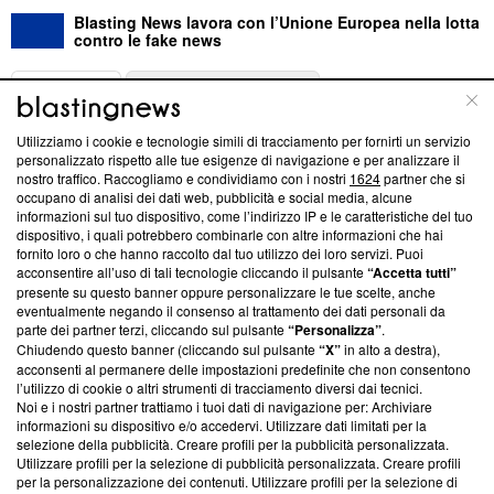
Blasting News lavora con l’Unione Europea nella lotta
contro le fake news
ABOUT
LINEA EDITORIALE
Utilizziamo i cookie e tecnologie simili di tracciamento per fornirti un servizio
Questa sezione offre informazioni trasparenti su Blasting
personalizzato rispetto alle tue esigenze di navigazione e per analizzare il
nostro traffico. Raccogliamo e condividiamo con i nostri
1624
partner che si
News, sui nostri processi editoriali e su come ci impegniamo a
occupano di analisi dei dati web, pubblicità e social media, alcune
creare news di qualità. Inoltre, afferma la nostra aderenza a
informazioni sul tuo dispositivo, come l’indirizzo IP e le caratteristiche del tuo
‘Trust Project - News with Integrity’
Blasting News non è
dispositivo, i quali potrebbero combinarle con altre informazioni che hai
ancora membro del programma, ma ha richiesto di farne
fornito loro o che hanno raccolto dal tuo utilizzo dei loro servizi. Puoi
parte; Trust Project non ha ancora effettuato una verifica di
acconsentire all’uso di tali tecnologie cliccando il pulsante
“Accetta tutti”
conformità agli standard.
presente su questo banner oppure personalizzare le tue scelte, anche
eventualmente negando il consenso al trattamento dei dati personali da
parte dei partner terzi, cliccando sul pulsante
“Personalizza”
.
Su di noi
Chiudendo questo banner (cliccando sul pulsante
“X”
in alto a destra),
acconsenti al permanere delle impostazioni predefinite che non consentono
Team editoriale
l’utilizzo di cookie o altri strumenti di tracciamento diversi dai tecnici.
Noi e i nostri partner trattiamo i tuoi dati di navigazione per: Archiviare
Corporate
informazioni su dispositivo e/o accedervi. Utilizzare dati limitati per la
selezione della pubblicità. Creare profili per la pubblicità personalizzata.
Redazione
Utilizzare profili per la selezione di pubblicità personalizzata. Creare profili
per la personalizzazione dei contenuti. Utilizzare profili per la selezione di
Informativa Privacy